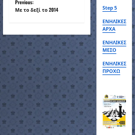
P
Previous:
Step 5
Με το δεξί το 2014
o
ΕΝΗΛΙΚΕΣ
s
ΑΡΧΑ
t
ΕΝΗΛΙΚΕΣ
ΜΕΣΟ
n
ΕΝΗΛΙΚΕΣ
a
ΠΡΟΧΩ
v
i
g
a
t