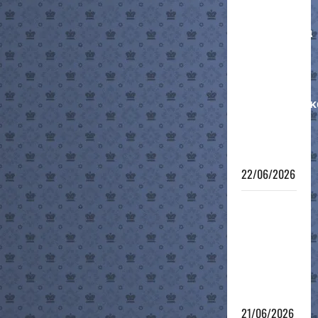
στο
αποτέλεσμα
για τον
αγώνα
στα
προημιτελικ
στο
Κύπελλο
Ελλάδας
22/06/2026
Πανελλήνιο
Κύπελλο
– φάση
των 8 – no
connection
!!!
21/06/2026