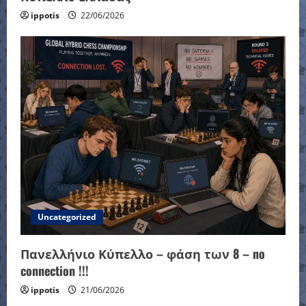
ippotis
22/06/2026
Uncategorized
Πανελλήνιο Κύπελλο – φάση των 8 – no
connection !!!
ippotis
21/06/2026