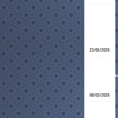
6ο
Τουρνουά
Γρήγορου
Σκακιού
Τμημάτων
Υποδομής
23/05/2026
Μαθητικό
Ομαδικό
Πρωτάθλημα
12-νήσου
2026
08/03/2026
Μαθητικό
Ατομικό