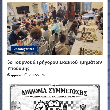
Uncategorized
6ο Τουρνουά Γρήγορου Σκακιού Τμημάτων
Υποδομής
ippotis
23/05/2026