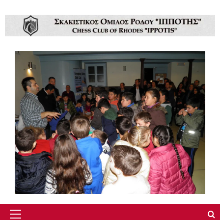
Skip
to
content
Primary