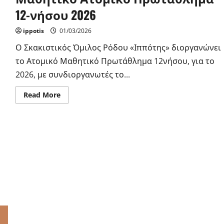
12-νήσου 2026
ippotis
01/03/2026
Ο Σκακιστικός Όμιλος Ρόδου «Ιππότης» διοργανώνει
το Ατομικό Μαθητικό Πρωτάθλημα 12νήσου, για το
2026, με συνδιοργανωτές το...
Read
Read More
more
about
Μαθητικό
Ατομικό
Πρωτάθλημα
12-
νήσου
2026