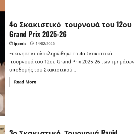
4ο Σκακιστικό τουρνουά του 12ου
Grand Prix 2025-26
ippotis
14/02/2026
Ξεκίνησε κι ολοκληρώθηκε το 4ο Σκακιστικό
τουρνουά του 12ου Grand Prix 2025-26 των τμημάτω
υποδομής του Σκακιστικού...
Read
Read More
more
about
4ο
Σκακιστικό
τουρνουά
του
12ου
Grand
Prix
2025-
26
3ο Σκακιστικό Τουρνουά Rapid