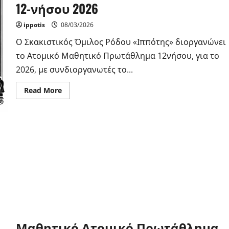
12-νήσου 2026
ippotis
08/03/2026
Ο Σκακιστικός Όμιλος Ρόδου «Ιππότης» διοργανώνει
το Ατομικό Μαθητικό Πρωτάθλημα 12νήσου, για το
2026, με συνδιοργανωτές το...
Read
Read More
more
about
Μαθητικό
Ομαδικό
Πρωτάθλημα
12-
νήσου
2026
Μαθητικό Ατομικό Πρωτάθλημα