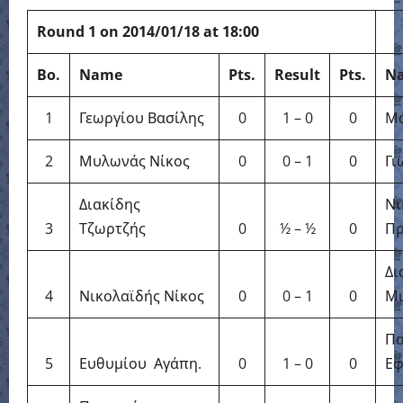
Round 1 on 2014/01/18 at 18:00
Bo.
Name
Pts.
Result
Pts.
N
1
Γεωργίου Βασίλης
0
1 – 0
0
Μά
2
Μυλωνάς Νίκος
0
0 – 1
0
Γι
Διακίδης
Νι
3
Τζωρτζής
0
½ – ½
0
Πρ
Δι
4
Νικολαϊδής Νίκος
0
0 – 1
0
Μι
Πα
5
Ευθυμίου Αγάπη.
0
1 – 0
0
Εφ