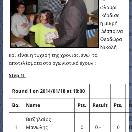
φλουρί
κέρδισε
η μικρή
Δέσποινα
Θεοδώρα
Νικολή
και είναι η τυχερή της χρονιάς, ενώ τα
αποτελέσματα στο αγωνιστικό έχουν :
Step 1
Γ
Round 1 on 2014/01/18 at 18:00
Bo.
Name
Pts.
Result
Pts.
Βιτζηλαίος
Ο
1
Μανώλης
0
0 – 1
0
Π