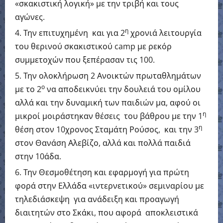
«σκακιστική λογική» με την τριβή και τους
αγώνες.
η
Την επιτυχημένη και για 2
χρονιά λειτουργία
του θερινού σκακιστικού camp με ρεκόρ
συμμετοχών που ξεπέρασαν τις 100.
Την ολοκλήρωση 2 Ανοικτών πρωταθλημάτων
ο
με το 2
να αποδεικνύει την δουλειά του ομίλου
αλλά και την δυναμική των παιδιών μα, αφού οι
η
μικροί μοιράστηκαν θέσεις του βάθρου με την 1
η
θέση στον 10χρονος Σταμάτη Ρούσος, και την 3
στον Θανάση Αλεβίζο, αλλά και πολλά παιδιά
στην 10άδα.
Την Θεσμοθέτηση και εφαρμογή για πρώτη
φορά στην Ελλάδα «ιντερνετικού» σεμιναρίου με
τηλεδιάσκεψη για ανάδειξη και προαγωγή
διαιτητών στο Σκάκι, που αφορά αποκλειστικά