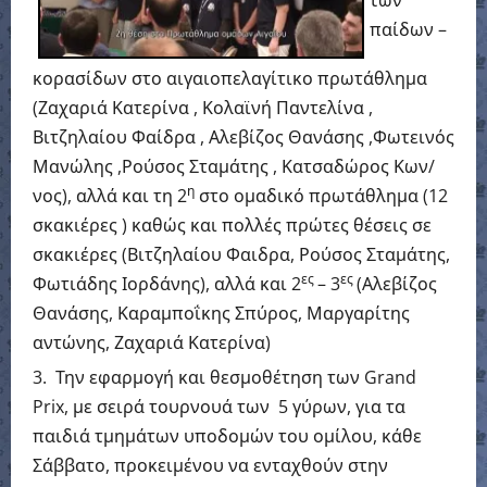
των
παίδων –
κορασίδων στο αιγαιοπελαγίτικο πρωτάθλημα
(Ζαχαριά Κατερίνα , Κολαϊνή Παντελίνα ,
Βιτζηλαίου Φαίδρα , Αλεβίζος Θανάσης ,Φωτεινός
Μανώλης ,Ρούσος Σταμάτης , Κατσαδώρος Κων/
η
νος), αλλά και τη 2
στο ομαδικό πρωτάθλημα (12
σκακιέρες ) καθώς και πολλές πρώτες θέσεις σε
σκακιέρες (Βιτζηλαίου Φαιδρα, Ρούσος Σταμάτης,
ες
ες
Φωτιάδης Ιορδάνης), αλλά και 2
– 3
(Αλεβίζος
Θανάσης, Καραμποΐκης Σπύρος, Μαργαρίτης
αντώνης, Ζαχαριά Κατερίνα)
Την εφαρμογή και θεσμοθέτηση των Grand
Prix, με σειρά τουρνουά των 5 γύρων, για τα
παιδιά τμημάτων υποδομών του ομίλου, κάθε
Σάββατο, προκειμένου να ενταχθούν στην