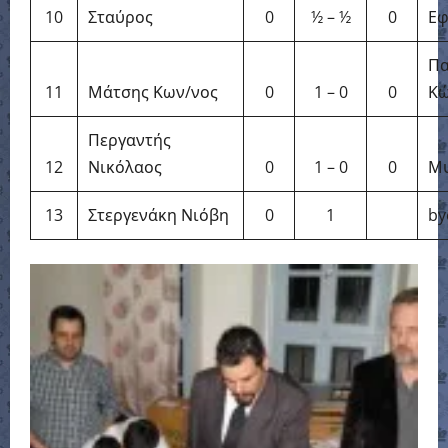
10
Σταύρος
0
½ – ½
0
Εφ
Πα
11
Μάτσης Κων/νος
0
1 – 0
0
Κώ
Περγαντής
12
Νικόλαος
0
1 – 0
0
Μυ
13
Στεργενάκη Νιόβη
0
1
by