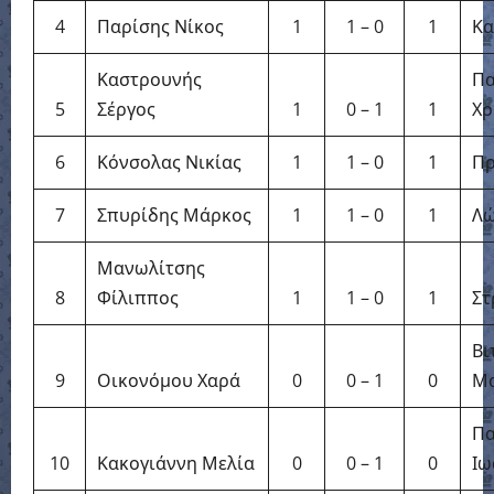
4
Παρίσης Νίκος
1
1 – 0
1
Κα
Καστρουνής
Π
5
Σέργος
1
0 – 1
1
Χρ
6
Κόνσολας Νικίας
1
1 – 0
1
Πρ
7
Σπυρίδης Μάρκος
1
1 – 0
1
Λώ
Μανωλίτσης
8
Φίλιππος
1
1 – 0
1
Στ
Βι
9
Οικονόμου Χαρά
0
0 – 1
0
Μ
Πα
10
Κακογιάννη Μελία
0
0 – 1
0
Ιω