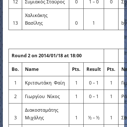
12
Συμιακός Σταύρος
0
1 – 0
0
Στ
Χαλικάκης
13
Βασίλης
0
1
by
Round 2 on 2014/01/18 at 18:00
Bo.
Name
Pts.
Result
Pts.
N
1
Κριτσωτάκη Φαίη
1
0 – 1
1
Γε
2
Γιωργίου Νίκος
1
0 – 1
1
Ρά
Διακοσταμάτης
3
Μιχάλης
1
½ – ½
1
Στ