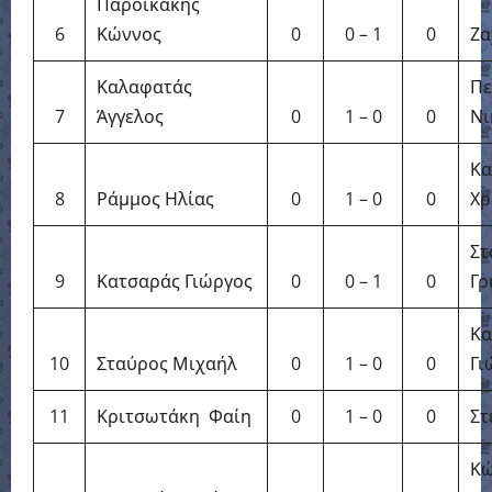
Παροικάκης
6
Κώννος
0
0 – 1
0
Ζα
Καλαφατάς
Πε
7
Άγγελος
0
1 – 0
0
Νι
Κα
8
Ράμμος Ηλίας
0
1 – 0
0
Χρ
Στ
9
Κατσαράς Γιώργος
0
0 – 1
0
Γρ
Κα
10
Σταύρος Μιχαήλ
0
1 – 0
0
Γι
11
Κριτσωτάκη Φαίη
0
1 – 0
0
Στ
Κώ