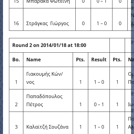
15
Μπαράκα Φωτεινή
0
0 – 1
0
Σ
Ν
16
Στράγκας Γιώργος
0
1 – 0
0
Χ
Round 2 on 2014/01/18 at 18:00
Bo.
Name
Pts.
Result
Pts.
N
Γιακουμής Κών/
Οι
1
νος
1
1 – 0
1
Πα
Παπαδόπουλος
2
Πέτρος
1
0 – 1
1
Ιω
Πα
3
Καλαϊτζή Σουζάνα
1
1 – 0
1
Αλ