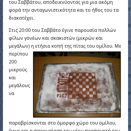
του Σαββάτου, αποδεικνύοντας για μια ακόμη
φορά την ανταγωνιστικότητα και το ήθος του τα
διακατέχει.
Στις 20:00 του Σαββάτο έγινε παρουσία πολλών
φίλων γονέων και σκακιστών (μικρών και
μεγάλων) η ετήσια κοπή της πίτας του ομίλου.
Με
περίπου
200
μικρούς
και
μεγάλους
να
παραβρίσκονται στο όμορφο χώρο του ομίλου,
έγινε και η παρουσίαση του νέου προπονητή του