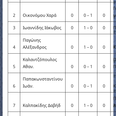
Γ
2
Οικονόμου Χαρά
0
0 – 1
0
ν
3
Ιωαννίδης Ιάκωβος
0
1 – 0
0
Π
Παγώνης
4
Αλέξανδρος
0
1 – 0
0
Κ
Καλαντζόπουλος
Π
5
Αθαν.
0
0 – 1
0
Π
Παπακωνσταντίνου
6
Ιωάν.
0
0 – 1
0
Κ
Π
7
Καλπακίδης Δαβήδ
0
1 – 0
0
Α