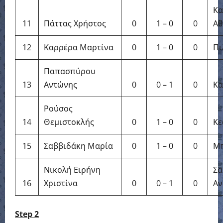
Κα
11
Πάττας Χρήστος
0
1 – 0
0
Αθ
12
Καρρέρα Μαρτίνα
0
1 – 0
0
Πι
Παπασπύρου
13
Αντώνης
0
0 – 1
0
Κα
Ρούσος
14
Θεμιστοκλής
0
1 – 0
0
Κε
15
Σαββιδάκη Μαρία
0
1 – 0
0
Μπ
Νικολή Ειρήνη
Σα
16
Χριστίνα
0
0 – 1
0
Αν
Step 2