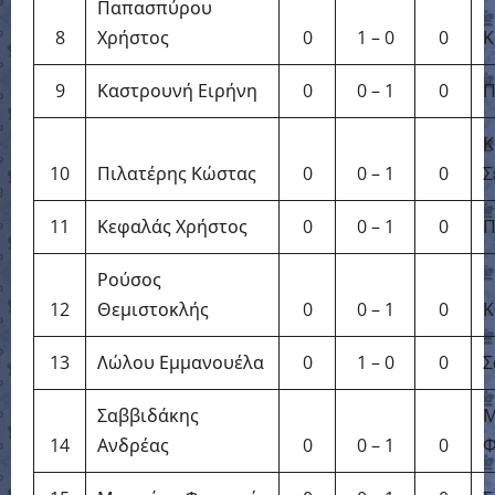
Παπασπύρου
8
Χρήστος
0
1 – 0
0
Κ
9
Καστρουνή Ειρήνη
0
0 – 1
0
Π
Κ
10
Πιλατέρης Κώστας
0
0 – 1
0
Σ
11
Κεφαλάς Χρήστος
0
0 – 1
0
Π
Ρούσος
12
Θεμιστοκλής
0
0 – 1
0
Κ
13
Λώλου Εμμανουέλα
0
1 – 0
0
Σ
Σαββιδάκης
Μ
14
Ανδρέας
0
0 – 1
0
Φ