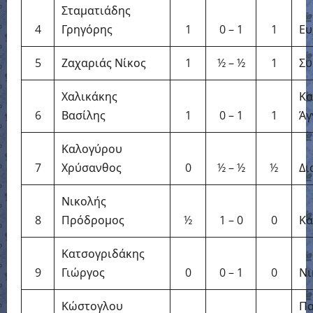
Σταματιάδης
4
Γρηγόρης
1
0 – 1
1
Ευ
5
Ζαχαριάς Νίκος
1
½ – ½
1
Συ
Χαλικάκης
Κα
6
Βασίλης
1
0 – 1
1
Άγ
Καλογύρου
7
Χρύσανθος
0
½ – ½
½
Δι
Νικολής
8
Πρόδρομος
½
1 – 0
0
Κα
Κατσογριδάκης
9
Γιώργος
0
0 – 1
0
Νι
Κώστογλου
Πα