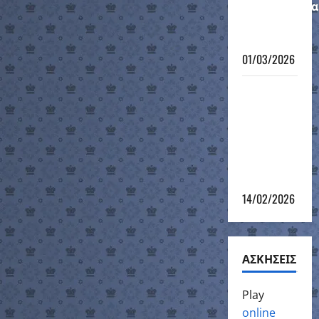
Πρωτάθλημα
12-νήσου
2026
01/03/2026
4ο
Σκακιστικό
τουρνουά
του 12ου
Grand Prix
2025-26
14/02/2026
ΑΣΚΗΣΕΙΣ
Play
online