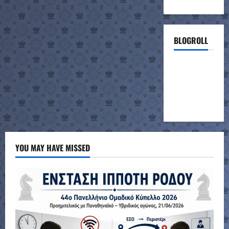
BLOGROLL
ΣΚΑΚΙΣΤΙΚΗ
ΣΥΝΑΝΤΗΣΗ
ΣΧΟΛΕΙΩΝ
(project)
YOU MAY HAVE MISSED