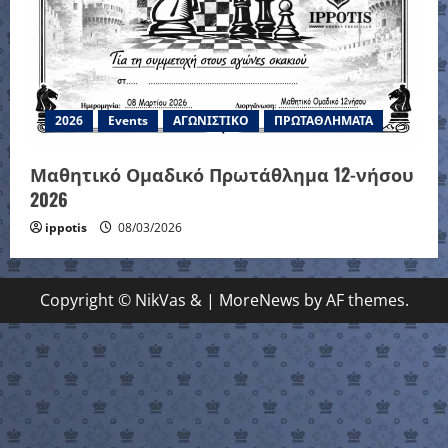
2026
Events
ΑΓΩΝΙΣΤΙΚΟ
ΠΡΩΤΑΘΛΗΜΑΤΑ
Μαθητικό Ομαδικό Πρωτάθλημα 12-νήσου
2026
ippotis
08/03/2026
Copyright © NikVas &
|
MoreNews
by AF themes.