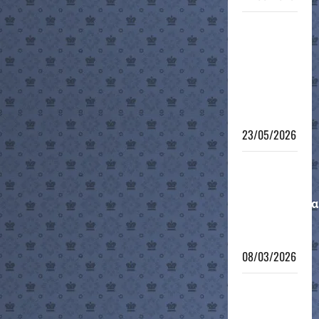
6ο
Τουρνουά
Γρήγορου
Σκακιού
Τμημάτων
Υποδομής
23/05/2026
Μαθητικό
Ομαδικό
Πρωτάθλημα
12-νήσου
2026
08/03/2026
Μαθητικό
Ατομικό