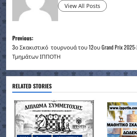
View All Posts
P
Previous:
3ο Σκακιστικό τουρνουά του 12ου Grand Prix 2025-
o
Τμημάτων ΙΠΠΟΤΗ
s
t
RELATED STORIES
n
a
v
i