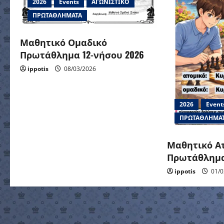
g
2026
Events
ΑΓΩΝΙΣΤΙΚΟ
ΠΡΩΤΑΘΛΗΜΑΤΑ
a
Μαθητικό Ομαδικό
t
Πρωτάθλημα 12-νήσου 2026
i
ippotis
08/03/2026
o
2026
Event
n
ΠΡΩΤΑΘΛΗΜΑ
Μαθητικό Α
Πρωτάθλημα 
ippotis
01/0