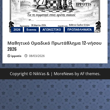
2026
Events
ΑΓΩΝΙΣΤΙΚΟ
ΠΡΩΤΑΘΛΗΜΑΤΑ
Μαθητικό Ομαδικό Πρωτάθλημα 12-νήσου
2026
ippotis
08/03/2026
Copyright © NikVas &
|
MoreNews
by AF themes.