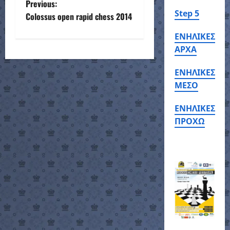
P
Previous:
Step 5
Colossus open rapid chess 2014
o
ΕΝΗΛΙΚΕΣ
s
ΑΡΧΑ
t
ΕΝΗΛΙΚΕΣ
ΜΕΣΟ
n
ΕΝΗΛΙΚΕΣ
a
ΠΡΟΧΩ
v
i
g
a
t