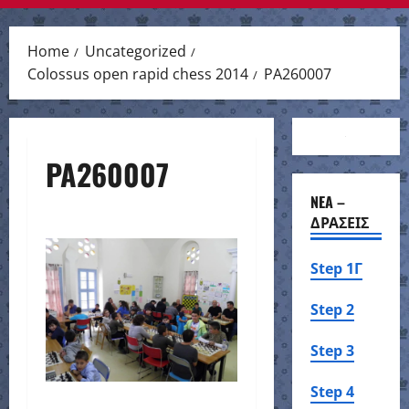
Menu
Home
Uncategorized
Colossus open rapid chess 2014
PA260007
PA260007
NEA –
ΔΡΑΣΕΙΣ
Step 1Γ
Step 2
Step 3
Step 4