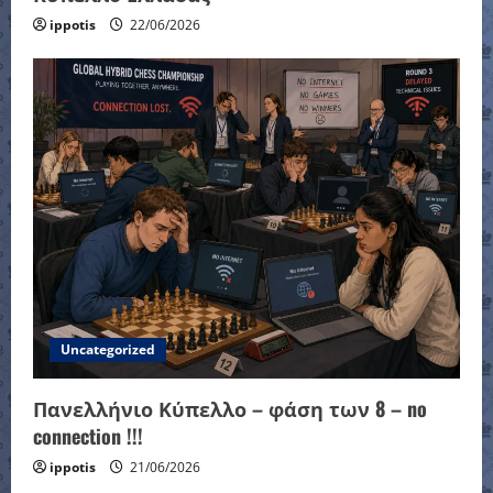
ippotis
22/06/2026
Uncategorized
Πανελλήνιο Κύπελλο – φάση των 8 – no
connection !!!
ippotis
21/06/2026