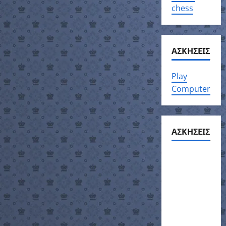
chess
ΑΣΚΗΣΕΙΣ
Play
Computer
ΑΣΚΗΣΕΙΣ