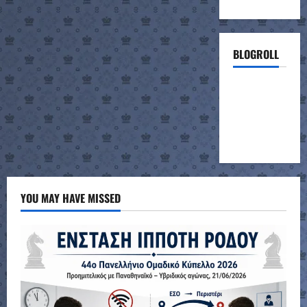
BLOGROLL
ΣΚΑΚΙΣΤΙΚΗ
ΣΥΝΑΝΤΗΣΗ
ΣΧΟΛΕΙΩΝ
(project)
YOU MAY HAVE MISSED