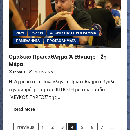
Ημέρα
2025
Events
ΑΓΩΝΙΣΤΙΚΟ ΠΡΟΓΡΑΜΜΑ
ΠΑΝΕΛΛΗΝΙΑ
ΠΡΩΤΑΘΛΗΜΑΤΑ
Ομαδικό Πρωτάθλημα Ά Εθνικής – 2η
Μέρα
ippotis
30/06/2025
Η 2η μέρα στο Πανελλήνιο Πρωτάθλημα έβγαλε
την αναμέτρηση του ΙΠΠΟΤΗ με την ομάδα
‘ΛΕΥΚΟΣ ΠΥΡΓΟΣ’ της...
Read
Read More
more
about
Ομαδικό
Posts
Πρωτάθλημα
Previous
1
2
3
4
5
6
7
…
Ά