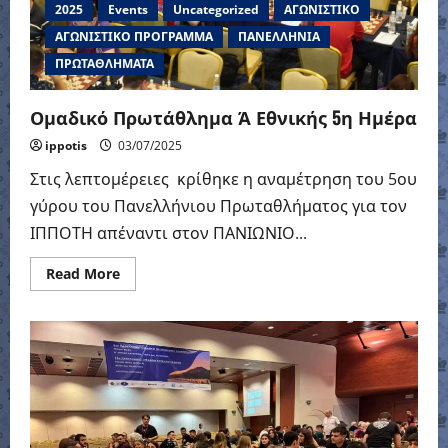
2025
Events
Uncategorized
ΑΓΩΝΙΣΤΙΚΟ
ΑΓΩΝΙΣΤΙΚΟ ΠΡΟΓΡΑΜΜΑ
ΠΑΝΕΛΛΗΝΙΑ
ΠΡΩΤΑΘΛΗΜΑΤΑ
Ομαδικό Πρωτάθλημα Ά Εθνικής 5η Ημέρα
ippotis
03/07/2025
Στις λεπτομέρειες κρίθηκε η αναμέτρηση του 5ου
γύρου του Πανελλήνιου Πρωταθλήματος για τον
ΙΠΠΟΤΗ απέναντι στον ΠΑΝΙΩΝΙΟ...
Read
Read More
more
about
Ομαδικό
Πρωτάθλημα
Ά
Εθνικής
5η
Ημέρα