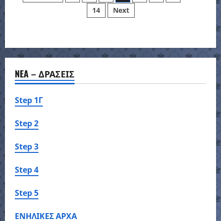
Εθνικής
14
Next
pagination
–
2η
Μέρα
NEA – ΔΡΑΣΕΙΣ
Step 1Γ
Step 2
Step 3
Step 4
Step 5
ΕΝΗΛΙΚΕΣ ΑΡΧΑ