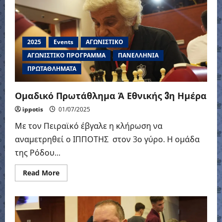
Ημέρα
2025
Events
ΑΓΩΝΙΣΤΙΚΟ
ΑΓΩΝΙΣΤΙΚΟ ΠΡΟΓΡΑΜΜΑ
ΠΑΝΕΛΛΗΝΙΑ
ΠΡΩΤΑΘΛΗΜΑΤΑ
Ομαδικό Πρωτάθλημα Ά Εθνικής 3η Ημέρα
ippotis
01/07/2025
Με τον Πειραϊκό έβγαλε η κλήρωση να
αναμετρηθεί ο ΙΠΠΟΤΗΣ στον 3ο γύρο. Η ομάδα
της Ρόδου...
Read
Read More
more
about
Ομαδικό
Πρωτάθλημα
Ά
Εθνικής
3η