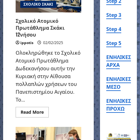
Step 2
ΣΧΟΛΙΚΟ ΣΚΑΚΙ
Step 3
Σχολικό Ατομικό
Πρωτάθλημα Σκάκι
Step 4
12νήσου
Step 5
ippotis
02/02/2025
Ολοκληρώθηκε το Σχολικό
ΕΝΗΛΙΚΕΣ
Ατομικό Πρωτάθλημα
ΑΡΧΑ
Δωδεκανήσου αυτήν την
Κυριακή στην Αίθουσα
ΕΝΗΛΙΚΕΣ
πολλαπλών χρήσεων του
ΜΕΣΟ
Πανεπιστημίου Αιγαίου.
Το...
ΕΝΗΛΙΚΕΣ
ΠΡΟΧΩ
Read
Read More
more
about
Σχολικό
Ατομικό
Πρωτάθλημα
Σκάκι