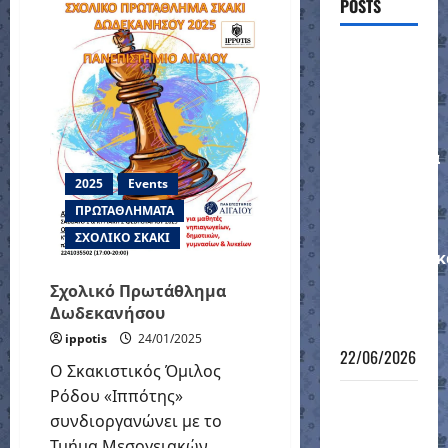
POSTS
Γρήγορου
Σκακιού
Τμημάτων
Υποδομής
Ένσταση
του
ΙΠΠΟΤΗ
στο
αποτέλεσμα
για τον
2025
Events
αγώνα
ΠΡΩΤΑΘΛΗΜΑΤΑ
στα
ΣΧΟΛΙΚΟ ΣΚΑΚΙ
προημιτελικ
στο
Σχολικό Πρωτάθλημα
Κύπελλο
Δωδεκανήσου
Ελλάδας
ippotis
24/01/2025
22/06/2026
Ο Σκακιστικός Όμιλος
Ρόδου «Ιππότης»
Πανελλήνιο
συνδιοργανώνει με το
Κύπελλο
Τμήμα Μεσογειακών