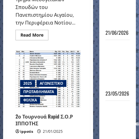
– φάση
Σπουδών του
των 8 – no
Πανεπιστημίου Αιγαίου,
connection
την Περιφέρεια Νοτίου...
!!!
21/06/2026
Read
Read More
more
about
6ο
Σχολικό
Πρωτάθλημα
Τουρνουά
Δωδεκανήσου
Γρήγορου
Σκακιού
Τμημάτων
2025
ΑΓΩΝΙΣΤΙΚΟ
Υποδομής
ΠΡΩΤΑΘΛΗΜΑΤΑ
23/05/2026
ΦΙΛΙΚΑ
Μαθητικό
Ομαδικό
2ο Τουρνουά Rapid Σ.Ο.Ρ
ΙΠΠΟΤΗΣ
Πρωτάθλημα
12-νήσου
ippotis
21/01/2025
2026