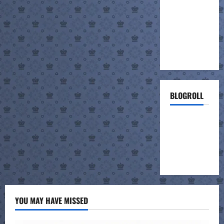
BLOGROLL
ΣΚΑΚΙΣΤΙΚΗ
ΣΥΝΑΝΤΗΣΗ
ΣΧΟΛΕΙΩΝ
(project)
YOU MAY HAVE MISSED