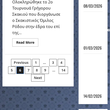
Ολοκληρώθηκε το 2ο
08/03/2026
Τουρνουά Γρήγορου
Σκακιού που διοργάνωσε
Μαθητικό
ο Σκακιστικός Όμιλος
Ατομικό
Ρόδου στην έδρα του επί
Πρωτάθλημα
της...
12-νήσου
2026
Read
Read More
more
01/03/2026
about
2ο
Τουρνουά
4ο
Rapid
Posts
Previous
1
…
3
4
Σ.Ο.Ρ
Σκακιστικό
ΙΠΠΟΤΗΣ
5
6
7
8
9
…
14
pagination
τουρνουά
του 12ου
Next
Grand Prix
2025-26
14/02/2026