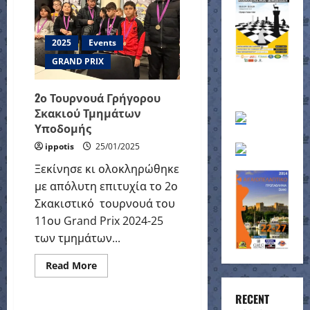
12νήσου
2025
Events
GRAND PRIX
2ο Τουρνουά Γρήγορου
Σκακιού Τμημάτων
Υποδομής
ippotis
25/01/2025
Ξεκίνησε κι ολοκληρώθηκε
με απόλυτη επιτυχία το 2ο
Σκακιστικό τουρνουά του
11ου Grand Prix 2024-25
των τμημάτων...
Read
Read More
more
about
2ο
RECENT
Τουρνουά