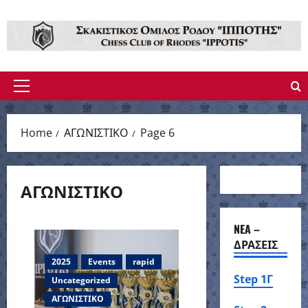
Skip
to
content
Primary
Menu
Home
ΑΓΩΝΙΣΤΙΚΟ
Page 6
ΑΓΩΝΙΣΤΙΚΟ
NEA –
ΔΡΑΣΕΙΣ
2025
Events
rapid
Step 1Γ
Uncategorized
ΑΓΩΝΙΣΤΙΚΟ