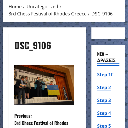
Home
Uncategorized
3rd Chess Festival of Rhodes Greece
DSC_9106
DSC_9106
NEA –
ΔΡΑΣΕΙΣ
Step 1Γ
Step 2
Step 3
Step 4
P
Previous:
3rd Chess Festival of Rhodes
Step 5