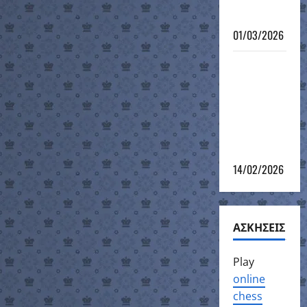
12-νήσου
2026
01/03/2026
4ο
Σκακιστικό
τουρνουά
του 12ου
Grand Prix
2025-26
14/02/2026
ΑΣΚΗΣΕΙΣ
Play
online
chess