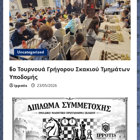
Uncategorized
6ο Τουρνουά Γρήγορου Σκακιού Τμημάτων
Υποδομής
ippotis
23/05/2026