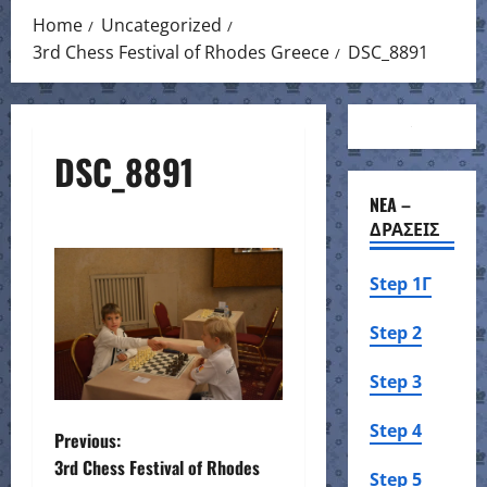
Home
Uncategorized
3rd Chess Festival of Rhodes Greece
DSC_8891
DSC_8891
NEA –
ΔΡΑΣΕΙΣ
Step 1Γ
Step 2
Step 3
Step 4
P
Previous:
3rd Chess Festival of Rhodes
Step 5