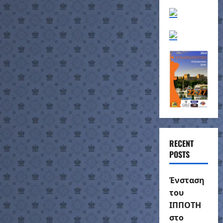
o
n
RECENT
POSTS
Ένσταση
του
ΙΠΠΟΤΗ
στο