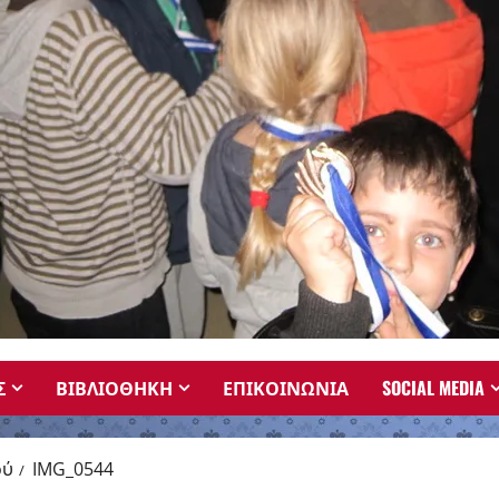
Σ
ΒΙΒΛΙΟΘΗΚΗ
ΕΠΙΚΟΙΝΩΝΙΑ
SOCIAL MEDIA
ού
IMG_0544