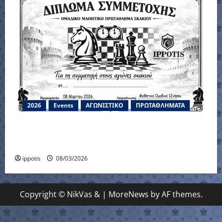
2026
Events
ΑΓΩΝΙΣΤΙΚΟ
ΠΡΩΤΑΘΛΗΜΑΤΑ
Μαθητικό Ομαδικό Πρωτάθλημα 12-νήσου
2026
ippotis
08/03/2026
Copyright © NikVas &
|
MoreNews
by AF themes.