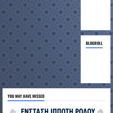
BLOGROLL
ΣΚΑΚΙΣΤΙΚΗ
ΣΥΝΑΝΤΗΣΗ
ΣΧΟΛΕΙΩΝ
(project)
YOU MAY HAVE MISSED