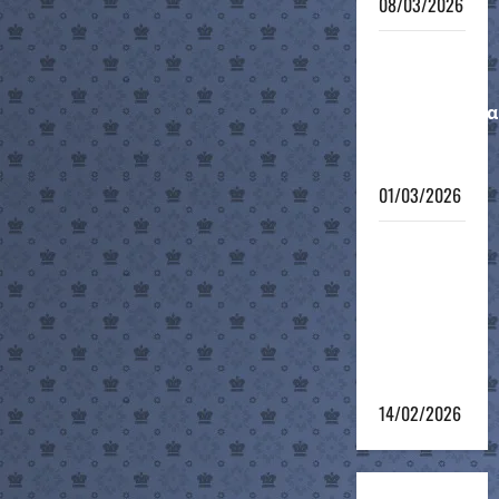
08/03/2026
Μαθητικό
Ατομικό
Πρωτάθλημα
12-νήσου
2026
01/03/2026
4ο
Σκακιστικό
τουρνουά
του 12ου
Grand Prix
2025-26
14/02/2026