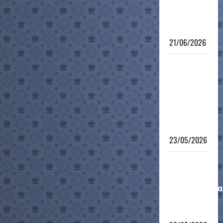
των 8 – no
connection
!!!
21/06/2026
6ο
Τουρνουά
Γρήγορου
Σκακιού
Τμημάτων
Υποδομής
23/05/2026
Μαθητικό
Ομαδικό
Πρωτάθλημα
12-νήσου
2026