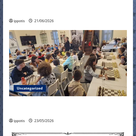
Πανελλήνιο Κύπελλο – φάση των 8 – no
connection !!!
ippotis
21/06/2026
Uncategorized
6ο Τουρνουά Γρήγορου Σκακιού Τμημάτων
Υποδομής
ippotis
23/05/2026