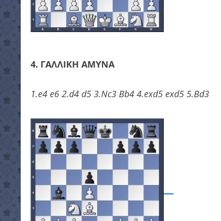
4. ΓΑΛΛΙΚΗ ΑΜΥΝΑ
1.e4 e6 2.d4 d5 3.Nc3 Bb4 4.exd5 exd5 5.Bd3