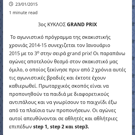
23/01/2015
1 minute read
3ος ΚΥΚΛΟΣ
GRAND
PRIX
Το αγωνιστικό πρόγραμμα της σκακιστικής
χρονιάς 2014-15 συνεχιζεται τον Ιανουάριο
ο
2015
με το 3
στην σειρά grand prix! Οι παραπάνω
αγώνες αποτελούν θεσμό στον σκακιστικό μας
όμιλο, ο οποίος ξεκίνησε πριν από 2 χρόνια αυτές
τις αγωνιστικές βραδιές και έκτοτε έχουν
καθιερωθεί. Πρωταρχικός σκοπός είναι να
προπονηθούν τα παιδιά με διαφορετικούς
αντιπάλους και να γνωρίσουν το παιχνίδι έξω
από τα πλαίσια των προπονήσεων. Οι αγώνες
αυτοί απευθύνονται σε αθλητές και αθλήτριες
επιπέδων
step
1
,
step
2
και
step
3.