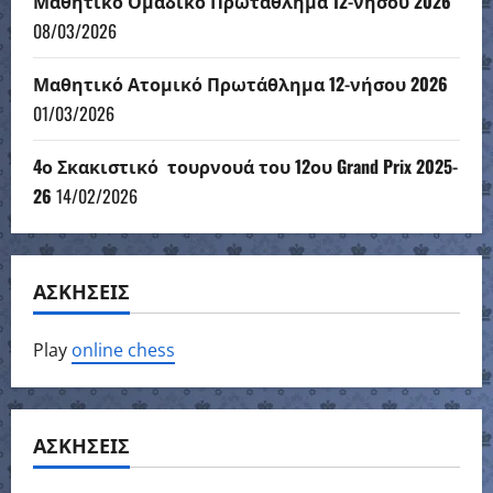
Μαθητικό Ομαδικό Πρωτάθλημα 12-νήσου 2026
08/03/2026
Μαθητικό Ατομικό Πρωτάθλημα 12-νήσου 2026
01/03/2026
4ο Σκακιστικό τουρνουά του 12ου Grand Prix 2025-
26
14/02/2026
ΑΣΚΗΣΕΙΣ
Play
online chess
ΑΣΚΗΣΕΙΣ