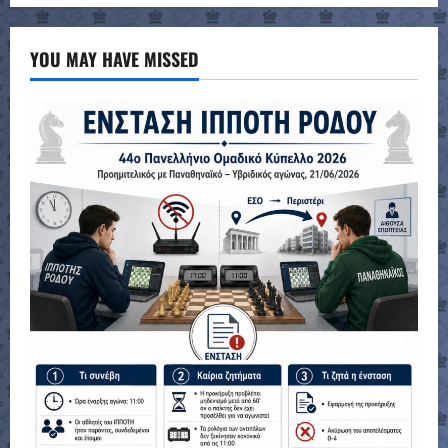
YOU MAY HAVE MISSED