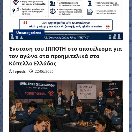
Uncategorized
Ένσταση του ΙΠΠΟΤΗ στο αποτέλεσμα για
τον αγώνα στα προημιτελικά στο
Κύπελλο Ελλάδας
ippotis
22/06/2026