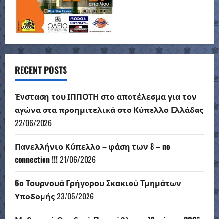
RECENT POSTS
Ένσταση του ΙΠΠΟΤΗ στο αποτέλεσμα για τον
αγώνα στα προημιτελικά στο Κύπελλο Ελλάδας
22/06/2026
Πανελλήνιο Κύπελλο – φάση των 8 – no
connection !!!
21/06/2026
6ο Τουρνουά Γρήγορου Σκακιού Τμημάτων
Υποδομής
23/05/2026