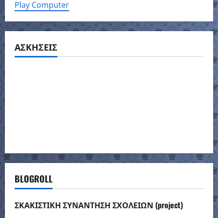
Play Computer
ΑΣΚΗΣΕΙΣ
BLOGROLL
ΣΚΑΚΙΣΤΙΚΗ ΣΥΝΑΝΤΗΣΗ ΣΧΟΛΕΙΩΝ (project)