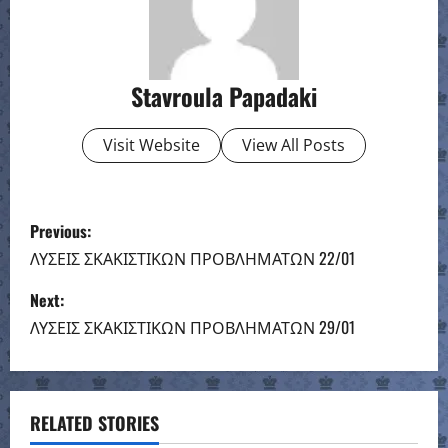
Stavroula Papadaki
Visit Website
View All Posts
P
Previous:
o
ΛΥΣΕΙΣ ΣΚΑΚΙΣΤΙΚΩΝ ΠΡΟΒΛΗΜΑΤΩΝ 22/01
s
Next:
ΛΥΣΕΙΣ ΣΚΑΚΙΣΤΙΚΩΝ ΠΡΟΒΛΗΜΑΤΩΝ 29/01
t
n
a
RELATED STORIES