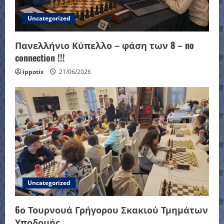
Uncategorized
Πανελλήνιο Κύπελλο – φάση των 8 – no
connection !!!
ippotis
21/06/2026
Uncategorized
6ο Τουρνουά Γρήγορου Σκακιού Τμημάτων
Υποδομής