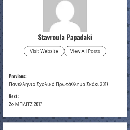
Stavroula Papadaki
Visit Website
View All Posts
P
Previous:
o
Πανελλήνιο Σχολικό Πρωτάθλημα Σκάκι 2017
s
Next:
2ο ΜΠΛΙΤΖ 2017
t
n