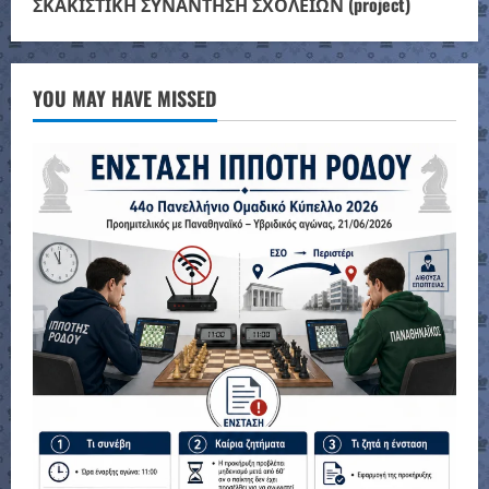
ΣΚΑΚΙΣΤΙΚΗ ΣΥΝΑΝΤΗΣΗ ΣΧΟΛΕΙΩΝ (project)
YOU MAY HAVE MISSED