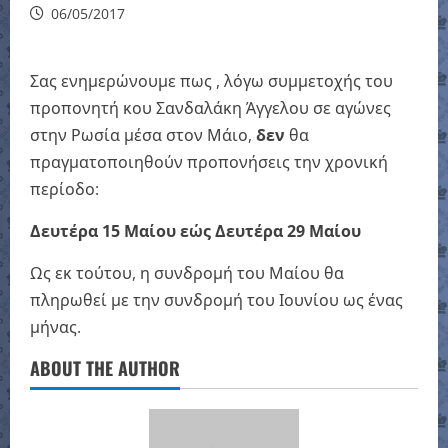
06/05/2017
Σας ενημερώνουμε πως , λόγω συμμετοχής του
προπονητή κου Σανδαλάκη Άγγελου σε αγώνες
στην Ρωσία μέσα στον Μάιο,
δεν
θα
πραγματοποιηθούν προπονήσεις την χρονική
περίοδο:
Δευτέρα 15 Μαίου εώς Δευτέρα 29 Μαίου
Ως εκ τούτου, η συνδρομή του Μαίου θα
πληρωθεί με την συνδρομή του Ιουνίου ως ένας
μήνας.
ABOUT THE AUTHOR