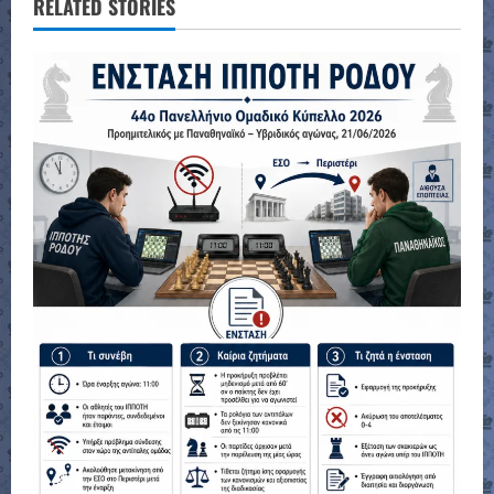
a
RELATED STORIES
v
i
g
a
t
i
o
n