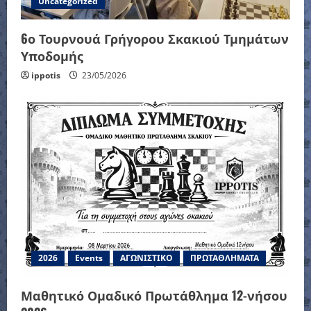
Uncategorized
6ο Τουρνουά Γρήγορου Σκακιού Τμημάτων
Υποδομής
ippotis
23/05/2026
2026
Events
ΑΓΩΝΙΣΤΙΚΟ
ΠΡΩΤΑΘΛΗΜΑΤΑ
Μαθητικό Ομαδικό Πρωτάθλημα 12-νήσου