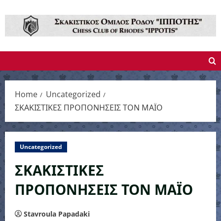
Skip
to
content
Home
Uncategorized
ΣΚΑΚΙΣΤΙΚΕΣ ΠΡΟΠΟΝΗΣΕΙΣ ΤΟΝ ΜΑΪΟ
Uncategorized
ΣΚΑΚΙΣΤΙΚΕΣ
ΠΡΟΠΟΝΗΣΕΙΣ ΤΟΝ ΜΑΪΟ
Stavroula Papadaki