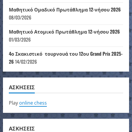
Μαθητικό Ομαδικό Πρωτάθλημα 12-νήσου 2026
08/03/2026
Μαθητικό Ατομικό Πρωτάθλημα 12-νήσου 2026
01/03/2026
4ο Σκακιστικό τουρνουά του 12ου Grand Prix 2025-
26
14/02/2026
ΑΣΚΗΣΕΙΣ
Play
online chess
ΑΣΚΗΣΕΙΣ