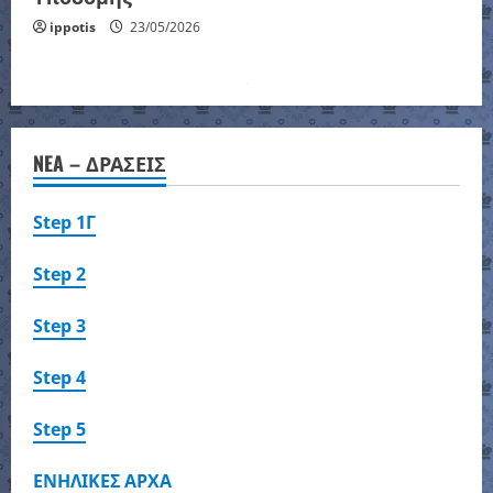
ippotis
23/05/2026
NEA – ΔΡΑΣΕΙΣ
Step 1Γ
Step 2
Step 3
Step 4
Step 5
ΕΝΗΛΙΚΕΣ ΑΡΧΑ