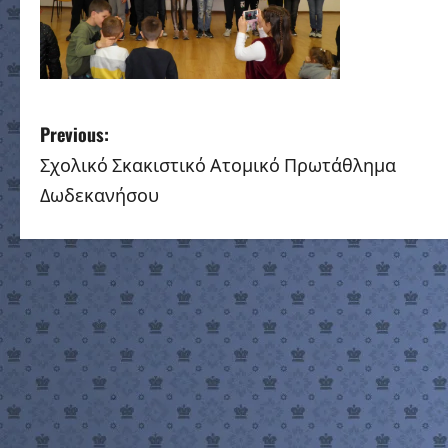
P
Previous:
Σχολικό Σκακιστικό Ατομικό Πρωτάθλημα
o
Δωδεκανήσου
s
t
n
a
v
i