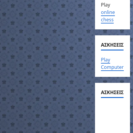
Play
online
chess
ΑΣΚΗΣΕΙΣ
Play
Computer
ΑΣΚΗΣΕΙΣ