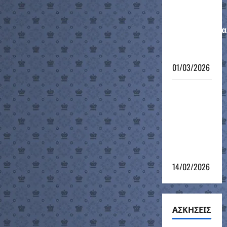
Μαθητικό
Ατομικό
Πρωτάθλημα
12-νήσου
2026
01/03/2026
4ο
Σκακιστικό
τουρνουά
του 12ου
Grand Prix
2025-26
14/02/2026
ΑΣΚΗΣΕΙΣ