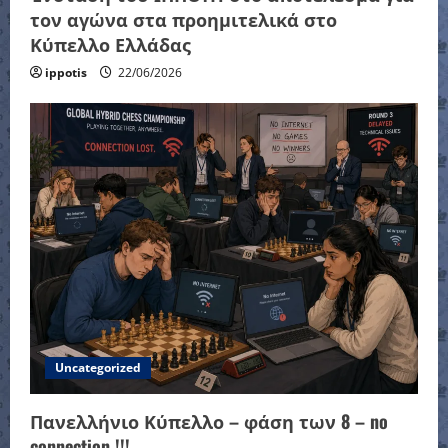
τον αγώνα στα προημιτελικά στο
Κύπελλο Ελλάδας
ippotis
22/06/2026
Uncategorized
Πανελλήνιο Κύπελλο – φάση των 8 – no
connection !!!