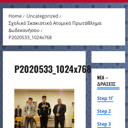
Menu
Home
Uncategorized
Σχολικό Σκακιστικό Ατομικό Πρωτάθλημα
Δωδεκανήσου
P2020533_1024x768
P2020533_1024x768
NEA –
ΔΡΑΣΕΙΣ
Step 1Γ
Step 2
Step 3