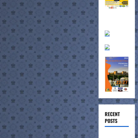
t
i
o
n
RECENT
POSTS
Ένσταση