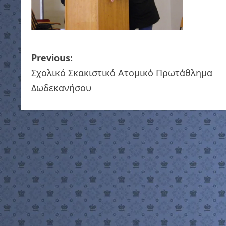
P
Previous:
Σχολικό Σκακιστικό Ατομικό Πρωτάθλημα
o
Δωδεκανήσου
s
t
n
a
v
i