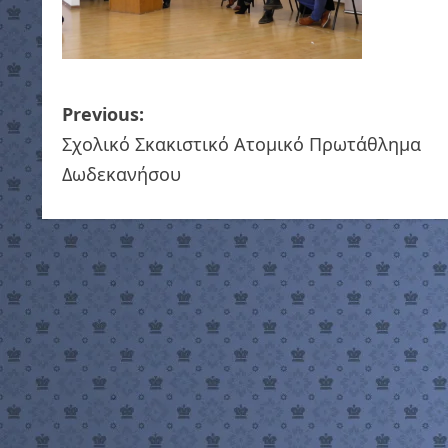
P
Previous:
Σχολικό Σκακιστικό Ατομικό Πρωτάθλημα
o
Δωδεκανήσου
s
t
n
a
v
i