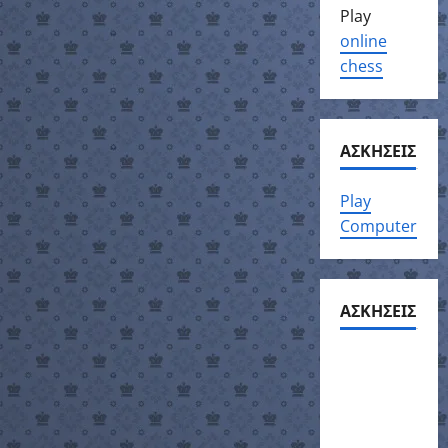
Play
online
chess
ΑΣΚΗΣΕΙΣ
Play
Computer
ΑΣΚΗΣΕΙΣ