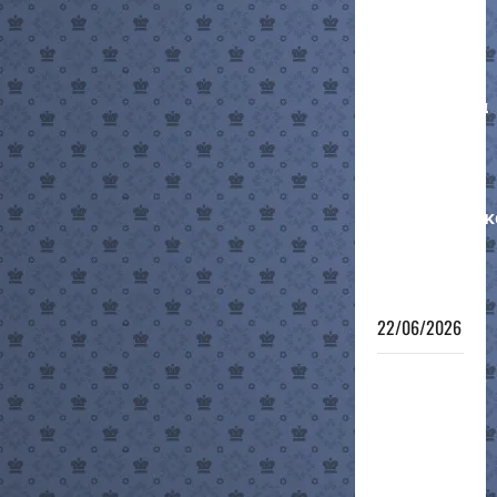
του
ΙΠΠΟΤΗ
στο
αποτέλεσμα
για τον
αγώνα
στα
προημιτελικ
στο
Κύπελλο
Ελλάδας
22/06/2026
Πανελλήνιο
Κύπελλο
– φάση
των 8 – no
connection