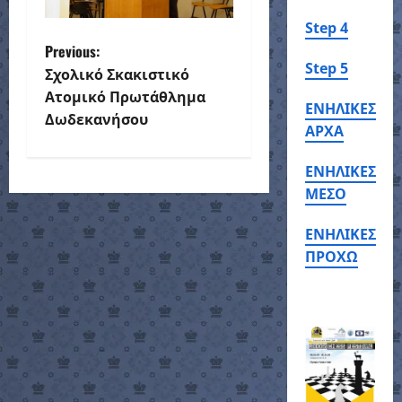
Step 4
P
Previous:
Step 5
Σχολικό Σκακιστικό
o
Ατομικό Πρωτάθλημα
ΕΝΗΛΙΚΕΣ
Δωδεκανήσου
s
ΑΡΧΑ
t
ΕΝΗΛΙΚΕΣ
ΜΕΣΟ
n
ΕΝΗΛΙΚΕΣ
a
ΠΡΟΧΩ
v
i
g
a