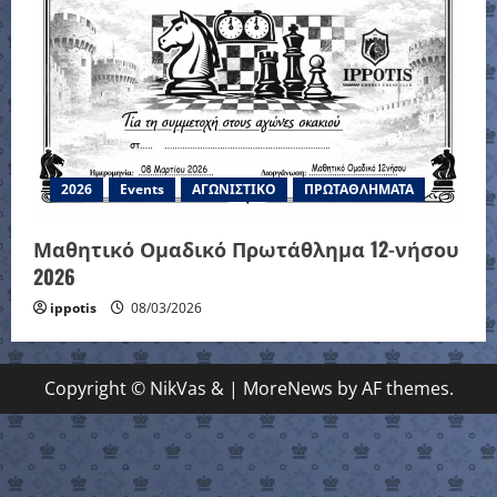
2026
Events
ΑΓΩΝΙΣΤΙΚΟ
ΠΡΩΤΑΘΛΗΜΑΤΑ
Μαθητικό Ομαδικό Πρωτάθλημα 12-νήσου
2026
ippotis
08/03/2026
Copyright © NikVas &
|
MoreNews
by AF themes.