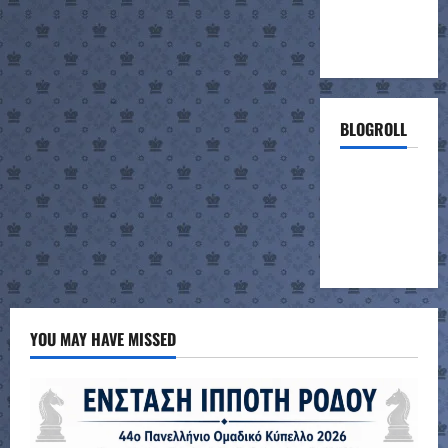
BLOGROLL
ΣΚΑΚΙΣΤΙΚΗ
ΣΥΝΑΝΤΗΣΗ
ΣΧΟΛΕΙΩΝ
(project)
YOU MAY HAVE MISSED