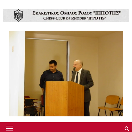
Skip
to
content
Primary