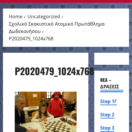
Menu
Home
Uncategorized
Σχολικό Σκακιστικό Ατομικό Πρωτάθλημα
Δωδεκανήσου
P2020479_1024x768
P2020479_1024x768
NEA –
ΔΡΑΣΕΙΣ
Step 1Γ
Step 2
Step 3