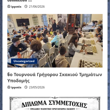
ippotis
21/06/2026
Uncategorized
6ο Τουρνουά Γρήγορου Σκακιού Τμημάτων
Υποδομής
ippotis
23/05/2026