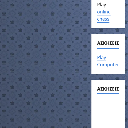
Play
online
chess
ΑΣΚΗΣΕΙΣ
Play
Computer
ΑΣΚΗΣΕΙΣ