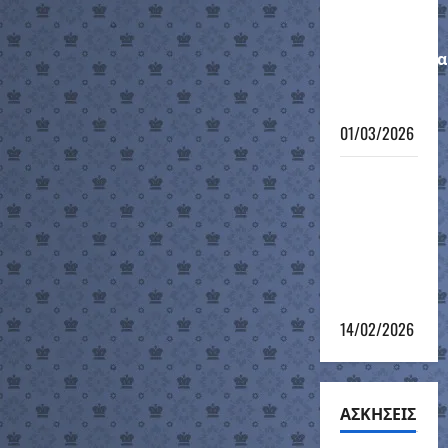
Μαθητικό
Ατομικό
Πρωτάθλημα
12-νήσου
2026
01/03/2026
4ο
Σκακιστικό
τουρνουά
του 12ου
Grand Prix
2025-26
14/02/2026
ΑΣΚΗΣΕΙΣ