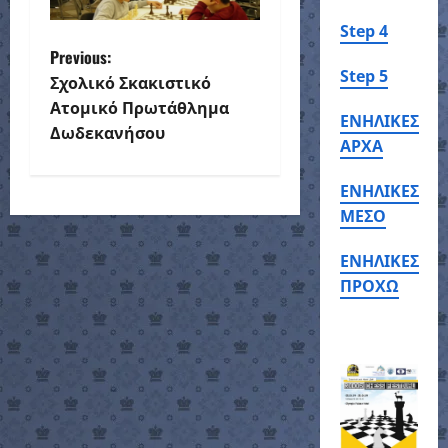
Step 4
P
Previous:
Step 5
Σχολικό Σκακιστικό
o
Ατομικό Πρωτάθλημα
ΕΝΗΛΙΚΕΣ
Δωδεκανήσου
s
ΑΡΧΑ
t
ΕΝΗΛΙΚΕΣ
ΜΕΣΟ
n
ΕΝΗΛΙΚΕΣ
a
ΠΡΟΧΩ
v
i
g
a