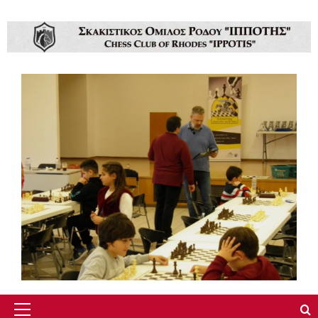
Skip
to
content
Primary