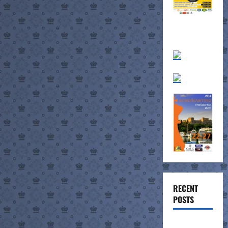
t
i
o
n
RECENT
POSTS
Ένσταση