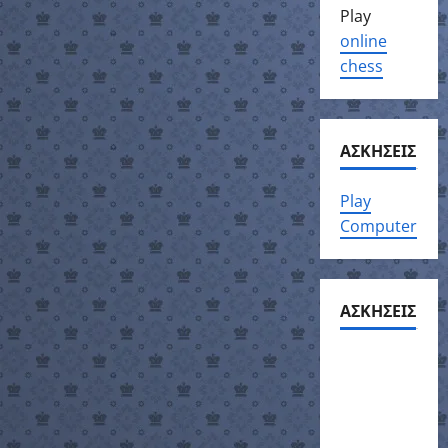
Play
online
chess
ΑΣΚΗΣΕΙΣ
Play
Computer
ΑΣΚΗΣΕΙΣ