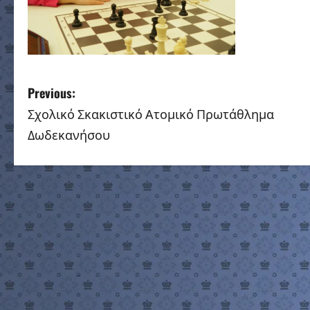
P
Previous:
Σχολικό Σκακιστικό Ατομικό Πρωτάθλημα
o
Δωδεκανήσου
s
t
n
a
v
i