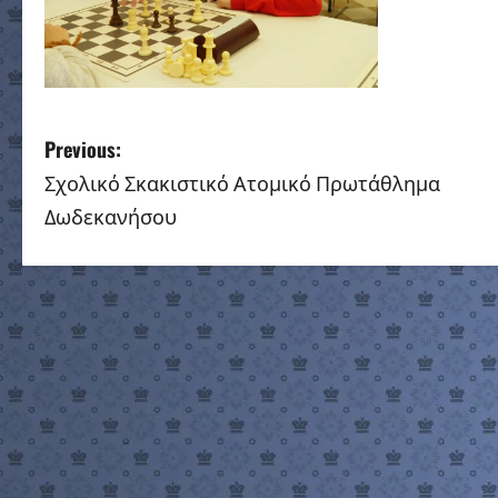
P
Previous:
Σχολικό Σκακιστικό Ατομικό Πρωτάθλημα
o
Δωδεκανήσου
s
t
n
a
v
i