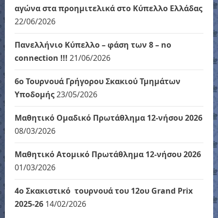
αγώνα στα προημιτελικά στο Κύπελλο Ελλάδας
22/06/2026
Πανελλήνιο Κύπελλο – φάση των 8 – no
connection !!!
21/06/2026
6ο Τουρνουά Γρήγορου Σκακιού Τμημάτων
Υποδομής
23/05/2026
Μαθητικό Ομαδικό Πρωτάθλημα 12-νήσου 2026
08/03/2026
Μαθητικό Ατομικό Πρωτάθλημα 12-νήσου 2026
01/03/2026
4ο Σκακιστικό τουρνουά του 12ου Grand Prix
2025-26
14/02/2026