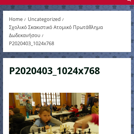
Home
Uncategorized
Σχολικό Σκακιστικό Ατομικό Πρωτάθλημα
Δωδεκανήσου
P2020403_1024x768
P2020403_1024x768