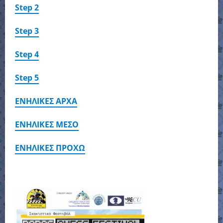
g
Step 2
a
Step 3
t
Step 4
i
Step 5
o
ΕΝΗΛΙΚΕΣ ΑΡΧΑ
n
ΕΝΗΛΙΚΕΣ ΜΕΣΟ
ΕΝΗΛΙΚΕΣ ΠΡΟΧΩ