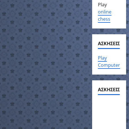
Play
online
chess
ΑΣΚΗΣΕΙΣ
Play
Computer
ΑΣΚΗΣΕΙΣ