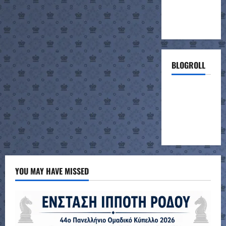
BLOGROLL
ΣΚΑΚΙΣΤΙΚΗ
ΣΥΝΑΝΤΗΣΗ
ΣΧΟΛΕΙΩΝ
(project)
YOU MAY HAVE MISSED