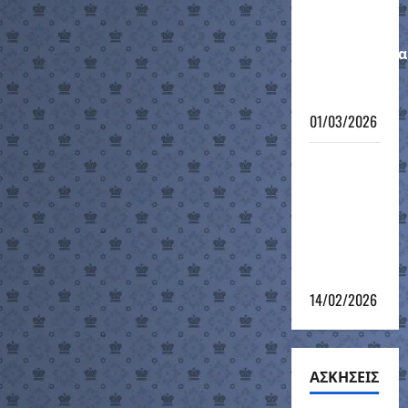
Μαθητικό
Ατομικό
Πρωτάθλημα
12-νήσου
2026
01/03/2026
4ο
Σκακιστικό
τουρνουά
του 12ου
Grand Prix
2025-26
14/02/2026
ΑΣΚΗΣΕΙΣ