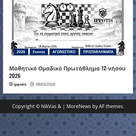
2026
Events
ΑΓΩΝΙΣΤΙΚΟ
ΠΡΩΤΑΘΛΗΜΑΤΑ
Μαθητικό Ομαδικό Πρωτάθλημα 12-νήσου
2026
ippotis
08/03/2026
Copyright © NikVas &
|
MoreNews
by AF themes.