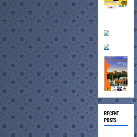
t
i
o
n
RECENT
POSTS
Ένσταση