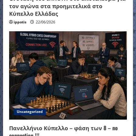
τον αγώνα στα προημιτελικά στο
Κύπελλο Ελλάδας
ippotis
22/06/2026
Uncategorized
Πανελλήνιο Κύπελλο – φάση των 8 – no
connection !!!