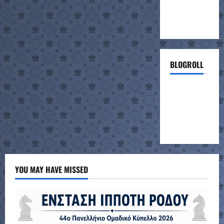
BLOGROLL
ΣΚΑΚΙΣΤΙΚΗ
ΣΥΝΑΝΤΗΣΗ
ΣΧΟΛΕΙΩΝ
(project)
YOU MAY HAVE MISSED