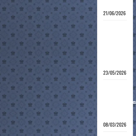
!!!
21/06/2026
6ο
Τουρνουά
Γρήγορου
Σκακιού
Τμημάτων
Υποδομής
23/05/2026
Μαθητικό
Ομαδικό
Πρωτάθλημα
12-νήσου
2026
08/03/2026