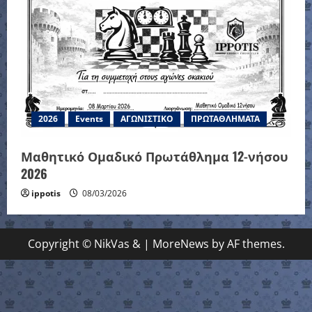
2026
Events
ΑΓΩΝΙΣΤΙΚΟ
ΠΡΩΤΑΘΛΗΜΑΤΑ
Μαθητικό Ομαδικό Πρωτάθλημα 12-νήσου
2026
ippotis
08/03/2026
Copyright © NikVas &
|
MoreNews
by AF themes.