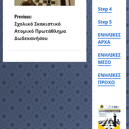
Step 4
P
Previous:
Step 5
Σχολικό Σκακιστικό
o
Ατομικό Πρωτάθλημα
ΕΝΗΛΙΚΕΣ
Δωδεκανήσου
s
ΑΡΧΑ
t
ΕΝΗΛΙΚΕΣ
ΜΕΣΟ
n
ΕΝΗΛΙΚΕΣ
a
ΠΡΟΧΩ
v
i
g
a