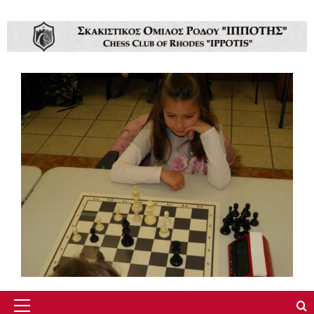
Skip
to
content
Primary