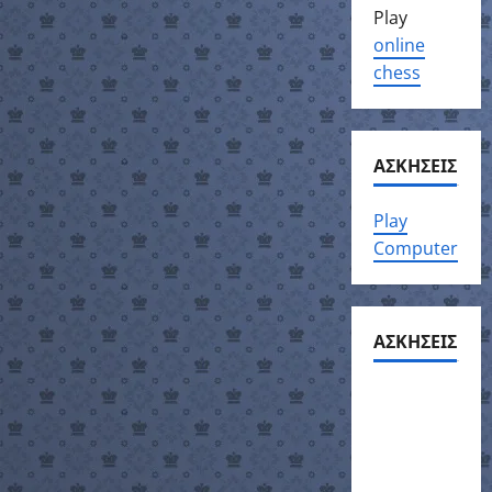
Play
online
chess
ΑΣΚΗΣΕΙΣ
Play
Computer
ΑΣΚΗΣΕΙΣ