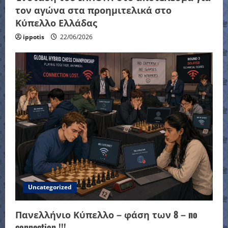
τον αγώνα στα προημιτελικά στο
Κύπελλο Ελλάδας
ippotis
22/06/2026
Uncategorized
Πανελλήνιο Κύπελλο – φάση των 8 – no
connection !!!