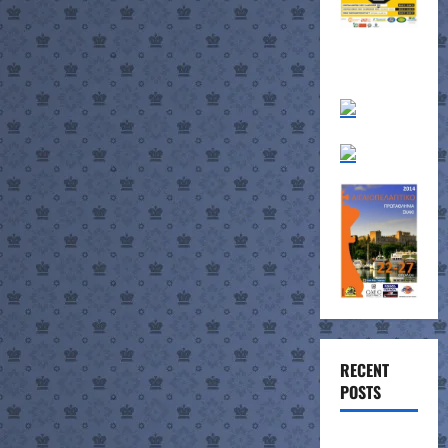
t
i
o
n
RECENT
POSTS
Ένσταση