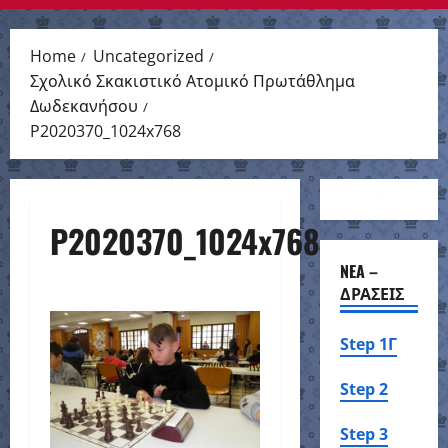
Menu
Home
Uncategorized
Σχολικό Σκακιστικό Ατομικό Πρωτάθλημα
Δωδεκανήσου
P2020370_1024x768
P2020370_1024x768
NEA –
ΔΡΑΣΕΙΣ
Step 1Γ
Step 2
Step 3