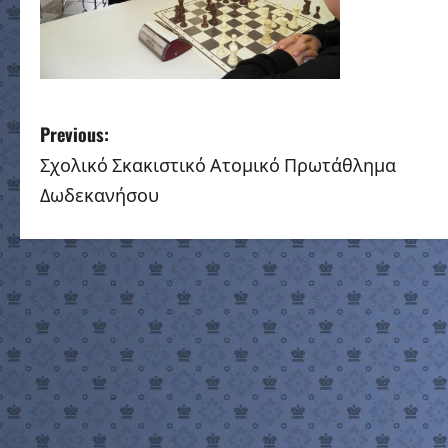
P
Previous:
Σχολικό Σκακιστικό Ατομικό Πρωτάθλημα
o
Δωδεκανήσου
s
t
n
a
v
i