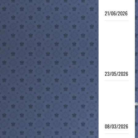
!!!
21/06/2026
6ο
Τουρνουά
Γρήγορου
Σκακιού
Τμημάτων
Υποδομής
23/05/2026
Μαθητικό
Ομαδικό
Πρωτάθλημα
12-νήσου
2026
08/03/2026