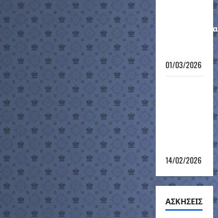
Μαθητικό
Ατομικό
Πρωτάθλημα
12-νήσου
2026
01/03/2026
4ο
Σκακιστικό
τουρνουά
του 12ου
Grand Prix
2025-26
14/02/2026
ΑΣΚΗΣΕΙΣ