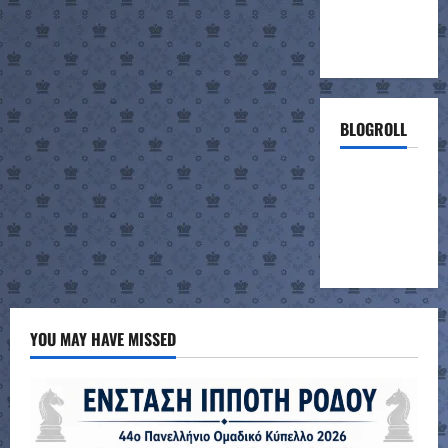
BLOGROLL
ΣΚΑΚΙΣΤΙΚΗ
ΣΥΝΑΝΤΗΣΗ
ΣΧΟΛΕΙΩΝ
(project)
YOU MAY HAVE MISSED