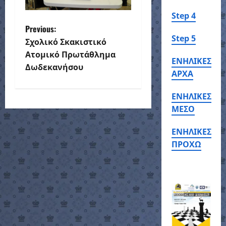
Step 4
P
Previous:
Step 5
Σχολικό Σκακιστικό
o
Ατομικό Πρωτάθλημα
ΕΝΗΛΙΚΕΣ
Δωδεκανήσου
s
ΑΡΧΑ
t
ΕΝΗΛΙΚΕΣ
ΜΕΣΟ
n
ΕΝΗΛΙΚΕΣ
a
ΠΡΟΧΩ
v
i
g
a