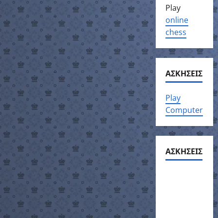
Play
online
chess
ΑΣΚΗΣΕΙΣ
Play
Computer
ΑΣΚΗΣΕΙΣ