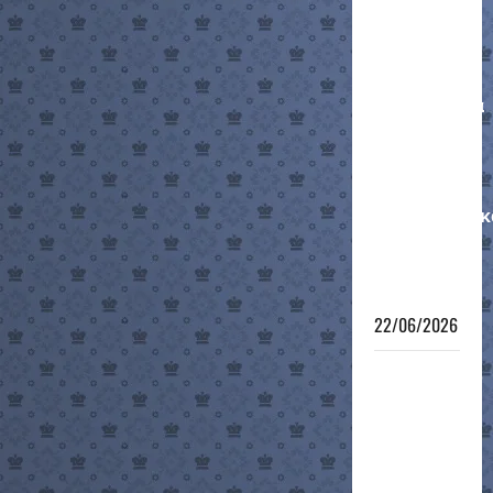
του
ΙΠΠΟΤΗ
στο
αποτέλεσμα
για τον
αγώνα
στα
προημιτελικ
στο
Κύπελλο
Ελλάδας
22/06/2026
Πανελλήνιο
Κύπελλο
– φάση
των 8 – no
connection