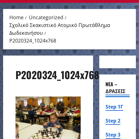
Menu
Home
Uncategorized
Σχολικό Σκακιστικό Ατομικό Πρωτάθλημα
Δωδεκανήσου
P2020324_1024x768
P2020324_1024x768
NEA –
ΔΡΑΣΕΙΣ
Step 1Γ
Step 2
Step 3