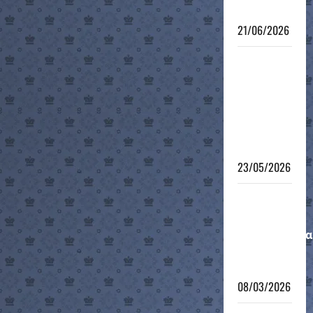
!!!
21/06/2026
6ο
Τουρνουά
Γρήγορου
Σκακιού
Τμημάτων
Υποδομής
23/05/2026
Μαθητικό
Ομαδικό
Πρωτάθλημα
12-νήσου
2026
08/03/2026