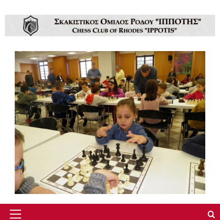
Skip
to
content
Primary