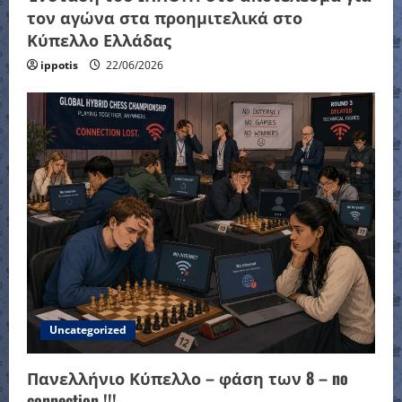
τον αγώνα στα προημιτελικά στο
Κύπελλο Ελλάδας
ippotis
22/06/2026
Uncategorized
Πανελλήνιο Κύπελλο – φάση των 8 – no
connection !!!