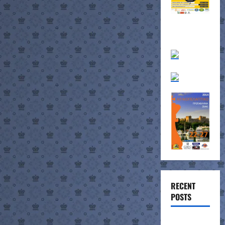
t
i
o
n
RECENT
POSTS
Ένσταση