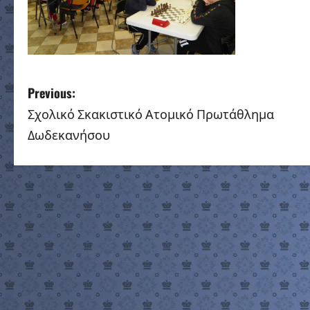
P
Previous:
Σχολικό Σκακιστικό Ατομικό Πρωτάθλημα
o
Δωδεκανήσου
s
t
n
a
v
i