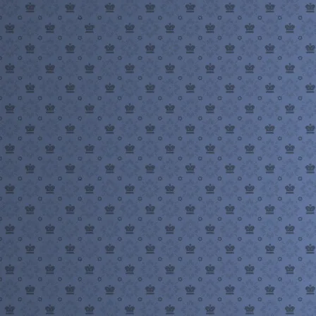
n
a
v
i
g
a
t
i
o
n