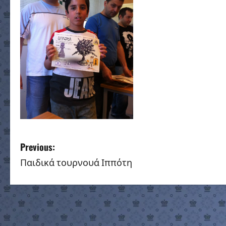
P
Previous:
Παιδικά τουρνουά Ιππότη
o
s
t