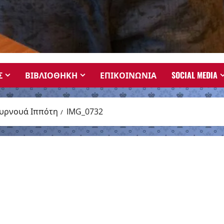
Σ
ΒΙΒΛΙΟΘΗΚΗ
ΕΠΙΚΟΙΝΩΝΙΑ
SOCIAL MEDIA
ουρνουά Ιππότη
IMG_0732