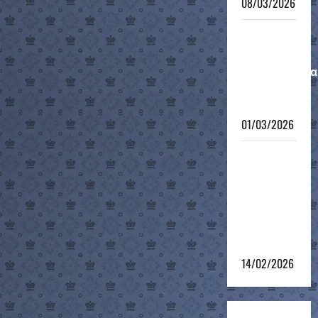
08/03/2026
Μαθητικό
Ατομικό
Πρωτάθλημα
12-νήσου
2026
01/03/2026
4ο
Σκακιστικό
τουρνουά
του 12ου
Grand Prix
2025-26
14/02/2026