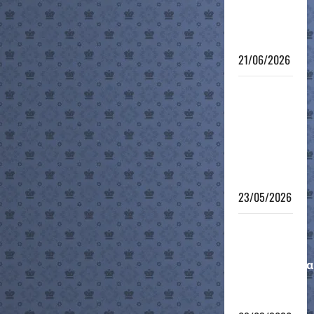
των 8 – no
connection
!!!
21/06/2026
6ο
Τουρνουά
Γρήγορου
Σκακιού
Τμημάτων
Υποδομής
23/05/2026
Μαθητικό
Ομαδικό
Πρωτάθλημα
12-νήσου
2026