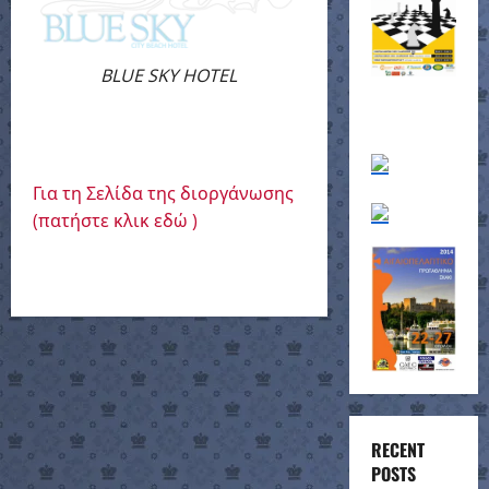
BLUE SKY HOTEL
Για τη Σελίδα της διοργάνωσης
(πατήστε κλικ εδώ )
RECENT
POSTS