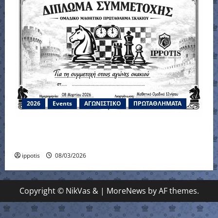
2026
Events
ΑΓΩΝΙΣΤΙΚΟ
ΠΡΩΤΑΘΛΗΜΑΤΑ
Μαθητικό Ομαδικό Πρωτάθλημα 12-νήσου
2026
ippotis
08/03/2026
Copyright © NikVas &
|
MoreNews
by AF themes.