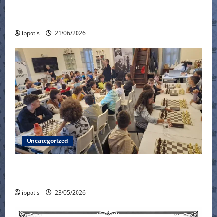
Πανελλήνιο Κύπελλο – φάση των 8 – no
connection !!!
ippotis
21/06/2026
Uncategorized
6ο Τουρνουά Γρήγορου Σκακιού Τμημάτων
Υποδομής
ippotis
23/05/2026