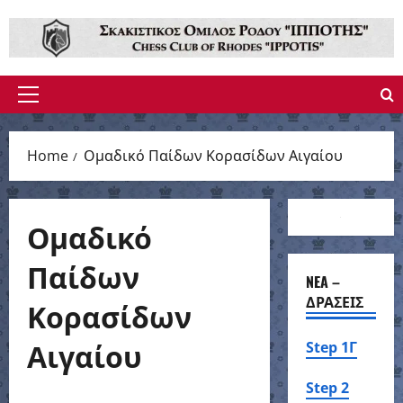
Skip
to
content
Primary
Menu
Home
Ομαδικό Παίδων Κορασίδων Αιγαίου
Ομαδικό
Παίδων
NEA –
ΔΡΑΣΕΙΣ
Κορασίδων
Αιγαίου
Step 1Γ
Step 2