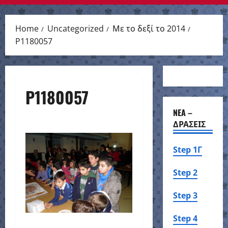
Menu
Home
Uncategorized
Με το δεξί το 2014
P1180057
P1180057
NEA –
ΔΡΑΣΕΙΣ
Step 1Γ
Step 2
Step 3
Step 4