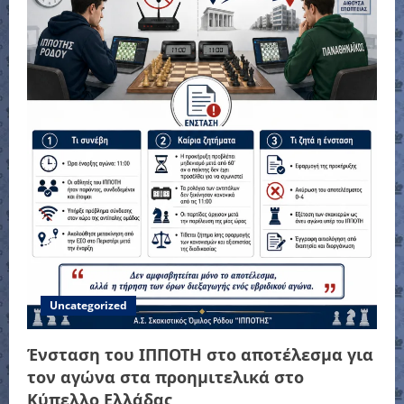
Uncategorized
Ένσταση του ΙΠΠΟΤΗ στο αποτέλεσμα για
τον αγώνα στα προημιτελικά στο
Κύπελλο Ελλάδας