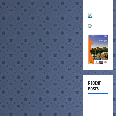
i
o
n
RECENT
POSTS
Ένσταση
του
ΙΠΠΟΤΗ