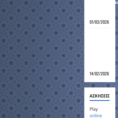
Πρωτάθλημα
12-νήσου
2026
01/03/2026
4ο
Σκακιστικό
τουρνουά
του 12ου
Grand Prix
2025-26
14/02/2026
ΑΣΚΗΣΕΙΣ
Play
online