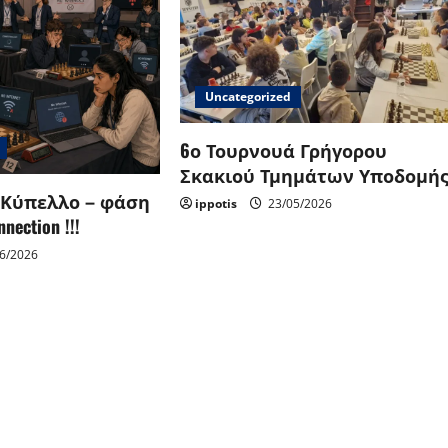
Uncategorized
6ο Τουρνουά Γρήγορου
Σκακιού Τμημάτων Υποδομή
 Κύπελλο – φάση
ippotis
23/05/2026
nection !!!
6/2026