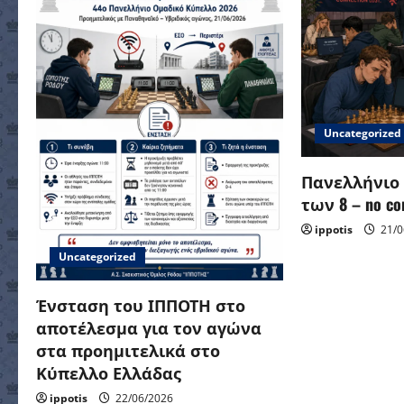
a
v
i
g
Uncategorized
a
Πανελλήνιο
t
των 8 – no con
i
ippotis
21/0
Uncategorized
o
Ένσταση του ΙΠΠΟΤΗ στο
n
αποτέλεσμα για τον αγώνα
στα προημιτελικά στο
Κύπελλο Ελλάδας
ippotis
22/06/2026