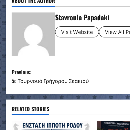
ABOUT THE AUTHOR
Stavroula Papadaki
Visit Website
View All P
P
Previous:
5o Τουρνουά Γρήγορου Σκακιού
o
s
t
RELATED STORIES
n