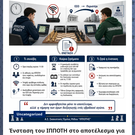
a
t
i
o
n
Uncategorized
Ένσταση του ΙΠΠΟΤΗ στο αποτέλεσμα για