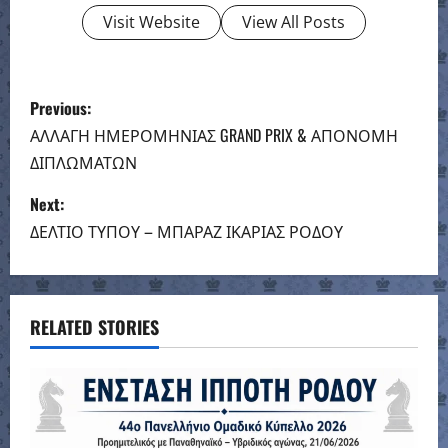
Visit Website
View All Posts
P
Previous:
o
ΑΛΛΑΓΗ ΗΜΕΡΟΜΗΝΙΑΣ GRAND PRIX & ΑΠΟΝΟΜΗ
ΔΙΠΛΩΜΑΤΩΝ
s
Next:
t
ΔΕΛΤΙΟ ΤΥΠΟΥ – ΜΠΑΡΑΖ ΙΚΑΡΙΑΣ ΡΟΔΟΥ
n
a
RELATED STORIES
v
i
g