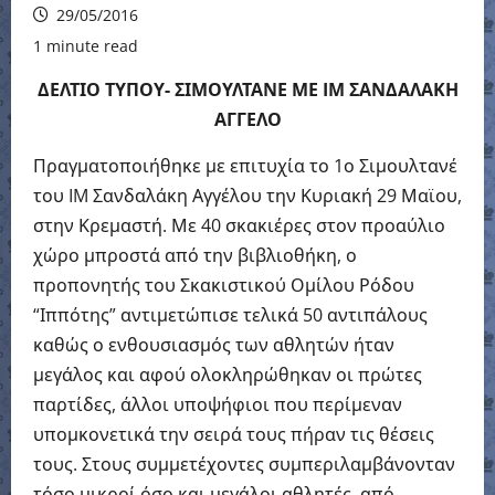
29/05/2016
1 minute read
ΔΕΛΤΙΟ ΤΥΠΟΥ- ΣΙΜΟΥΛΤΑΝΕ ΜΕ
IM ΣΑΝΔΑΛΑΚΗ
ΑΓΓΕΛΟ
Πραγματοποιήθηκε με επιτυχία το 1ο Σιμουλτανέ
του IM Σανδαλάκη Αγγέλου την Κυριακή 29 Μαϊου,
στην Κρεμαστή. Με 40 σκακιέρες στον προαύλιο
χώρο μπροστά από την βιβλιοθήκη, ο
προπονητής του Σκακιστικού Ομίλου Ρόδου
“Ιππότης” αντιμετώπισε τελικά 50 αντιπάλους
καθώς ο ενθουσιασμός των αθλητών ήταν
μεγάλος και αφού ολοκληρώθηκαν οι πρώτες
παρτίδες, άλλοι υποψήφιοι που περίμεναν
υπομκονετικά την σειρά τους πήραν τις θέσεις
τους. Στους συμμετέχοντες συμπεριλαμβάνονταν
τόσο μικροί όσο και μεγάλοι αθλητές, από