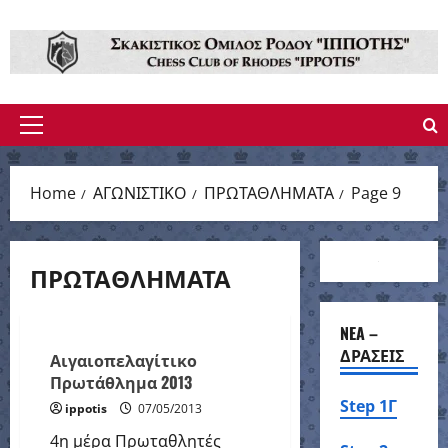
Skip
to
content
Primary
Menu
Home
ΑΓΩΝΙΣΤΙΚΟ
ΠΡΩΤΑΘΛΗΜΑΤΑ
Page 9
ΑΓΩΝΙΣΤΙΚΟ
ΑΓΩΝΙΣΤΙΚΟ ΠΡΟΓΡΑΜΜΑ
ΠΡΩΤΑΘΛΗΜΑΤΑ
ΕΠΙΣΗΜΑ
ΠΡΩΤΑΘΛΗΜΑΤΑ
NEA –
ΔΡΑΣΕΙΣ
Αιγαιοπελαγίτικο
Πρωτάθλημα 2013
Step 1Γ
ippotis
07/05/2013
4η μέρα Πρωταθλητές