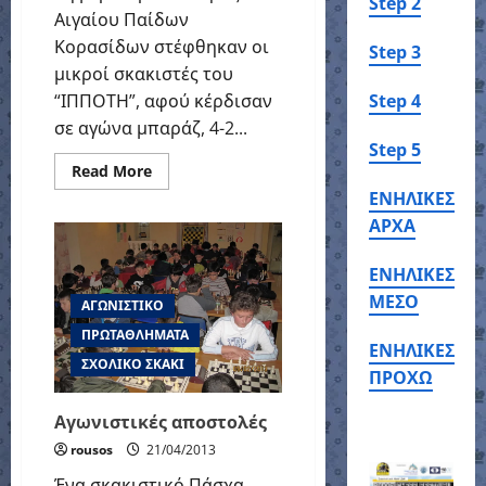
Step 2
Αιγαίου Παίδων
Κορασίδων στέφθηκαν οι
Step 3
μικροί σκακιστές του
“ΙΠΠΟΤΗ”, αφού κέρδισαν
Step 4
σε αγώνα μπαράζ, 4-2...
Step 5
Read
Read More
more
ΕΝΗΛΙΚΕΣ
about
Αιγαιοπελαγίτικο
ΑΡΧΑ
Πρωτάθλημα
2013
ΕΝΗΛΙΚΕΣ
ΜΕΣΟ
ΑΓΩΝΙΣΤΙΚΟ
ΠΡΩΤΑΘΛΗΜΑΤΑ
ΕΝΗΛΙΚΕΣ
ΣΧΟΛΙΚΟ ΣΚΑΚΙ
ΠΡΟΧΩ
Αγωνιστικές αποστολές
rousos
21/04/2013
Ένα σκακιστικό Πάσχα