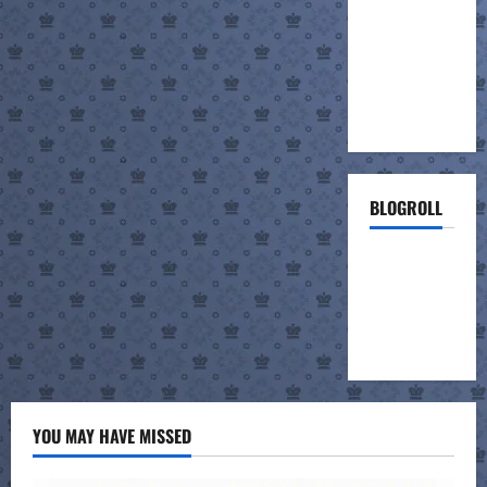
BLOGROLL
ΣΚΑΚΙΣΤΙΚΗ
ΣΥΝΑΝΤΗΣΗ
ΣΧΟΛΕΙΩΝ
(project)
YOU MAY HAVE MISSED