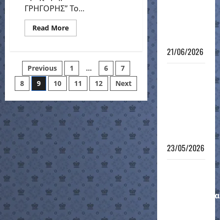
– φάση
ΓΡΗΓΟΡΗΣ” Το...
των 8 – no
connection
Read
Read More
more
!!!
about
ΤΟΥΡΝΟΥΑ
21/06/2026
“ΚΑΤΣΑΡΑΣ
ΓΡΗΓΟΡΗΣ”
Posts
Previous
1
…
6
7
6ο
8
9
10
11
12
Next
pagination
Τουρνουά
Γρήγορου
Σκακιού
Τμημάτων
Υποδομής
23/05/2026
Μαθητικό
Ομαδικό
Πρωτάθλημα
12-νήσου
2026