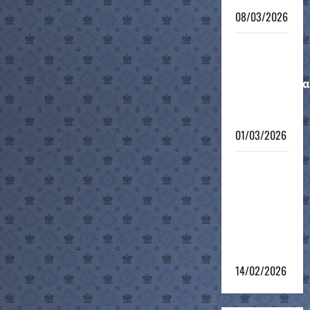
08/03/2026
Μαθητικό
Ατομικό
Πρωτάθλημα
12-νήσου
2026
01/03/2026
4ο
Σκακιστικό
τουρνουά
του 12ου
Grand Prix
2025-26
14/02/2026