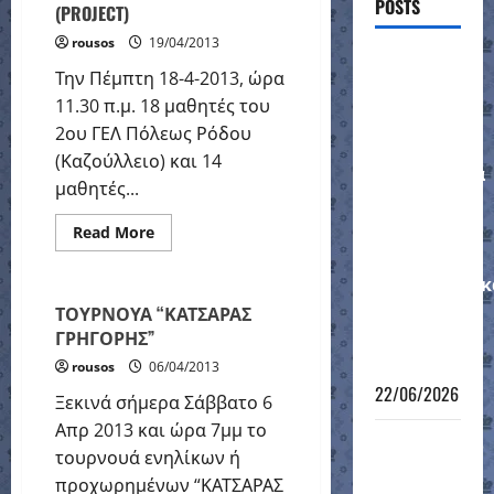
POSTS
(PROJECT)
rousos
19/04/2013
Ένσταση
Την Πέμπτη 18-4-2013, ώρα
του
11.30 π.μ. 18 μαθητές του
ΙΠΠΟΤΗ
2ου ΓΕΛ Πόλεως Ρόδου
στο
(Καζούλλειο) και 14
αποτέλεσμα
μαθητές...
για τον
αγώνα
ΕΠΙΣΗΜΑ
Read
Read More
more
στα
ΠΡΩΤΑΘΛΗΜΑΤΑ
about
ΣΚΑΚΙΣΤΙΚΗ
προημιτελικ
ΣΥΝΑΝΤΗΣΗ
ΣΧΟΛΕΙΩΝ
στο
ΤΟΥΡΝΟΥΑ “ΚΑΤΣΑΡΑΣ
ΣΤΑ
ΓΡΗΓΟΡΗΣ”
Κύπελλο
ΠΛΑΙΣΙΑ
ΕΡΕΥΝΗΤΙΚΗΣ
Ελλάδας
rousos
06/04/2013
ΕΡΓΑΣΙΑΣ
(PROJECT)
22/06/2026
Ξεκινά σήμερα Σάββατο 6
Απρ 2013 και ώρα 7μμ το
Πανελλήνιο
τουρνουά ενηλίκων ή
Κύπελλο
προχωρημένων “ΚΑΤΣΑΡΑΣ