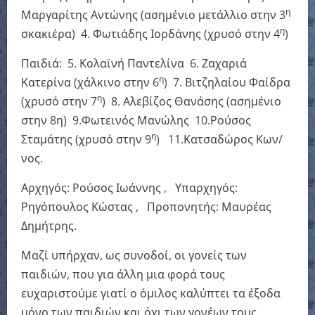
η
Μαργαρίτης Αντώνης (ασημένιο μετάλλιο στην 3
η
σκακιέρα) 4. Φωτιάδης Ιορδάνης (χρυσό στην 4
)
Παιδιά: 5. Κολαϊνή Παντελίνα 6. Ζαχαριά
η
Κατερίνα (χάλκινο στην 6
) 7. Βιτζηλαίου Φαίδρα
η
(χρυσό στην 7
) 8. Αλεβίζος Θανάσης (ασημένιο
στην 8η) 9.Φωτεινός Μανώλης 10.Ρούσος
η
Σταμάτης (χρυσό στην 9
) 11.Κατσαδώρος Κων/
νος.
Αρχηγός: Ρούσος Ιωάννης , Υπαρχηγός:
Ρηγόπουλος Κώστας , Προπονητής: Μαυρέας
Δημήτρης.
Μαζί υπήρχαν, ως συνοδοί, οι γονείς των
παιδιών, που για άλλη μια φορά τους
ευχαριστούμε γιατί ο όμιλος καλύπτει τα έξοδα
μόνο των παιδιών και όχι των γονέων τους.