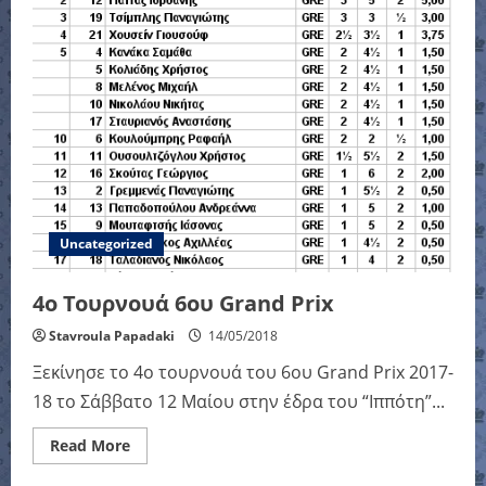
Τουρνουά
6ου
Grand
Prix
2017-
18
Uncategorized
4ο Τουρνουά 6ου Grand Prix
Stavroula Papadaki
14/05/2018
Ξεκίνησε το 4ο τουρνουά του 6ου Grand Prix 2017-
18 το Σάββατο 12 Μαίου στην έδρα του “Ιππότη”...
Read
Read More
more
about