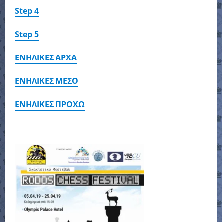
Step 4
Step 5
ΕΝΗΛΙΚΕΣ ΑΡΧΑ
ΕΝΗΛΙΚΕΣ ΜΕΣΟ
ΕΝΗΛΙΚΕΣ ΠΡΟΧΩ