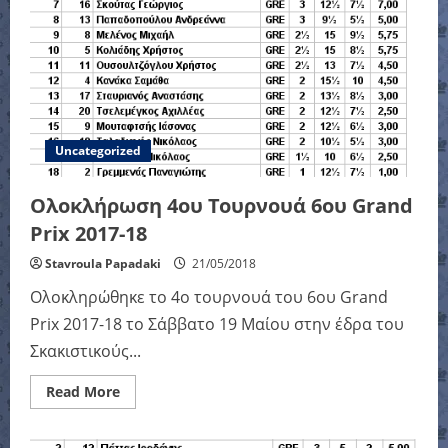
Uncategorized
Ολοκλήρωση 4ου Τουρνουά 6ου Grand
Prix 2017-18
Stavroula Papadaki
21/05/2018
Ολοκληρώθηκε το 4ο τουρνουά του 6ου Grand
Prix 2017-18 το Σάββατο 19 Μαίου στην έδρα του
Σκακιστικούς...
Read
Read More
more
about
Ολοκλήρωση
4ου