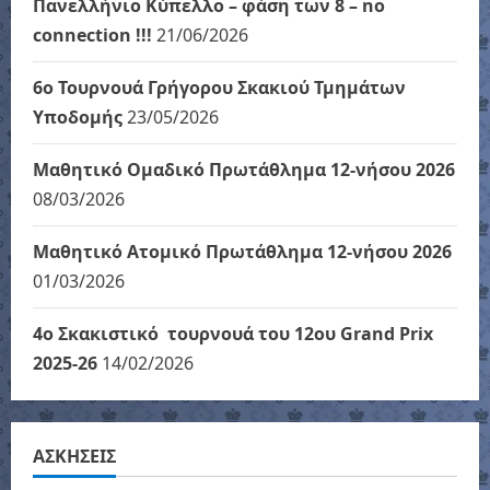
Πανελλήνιο Κύπελλο – φάση των 8 – no
connection !!!
21/06/2026
6ο Τουρνουά Γρήγορου Σκακιού Τμημάτων
Υποδομής
23/05/2026
Μαθητικό Ομαδικό Πρωτάθλημα 12-νήσου 2026
08/03/2026
Μαθητικό Ατομικό Πρωτάθλημα 12-νήσου 2026
01/03/2026
4ο Σκακιστικό τουρνουά του 12ου Grand Prix
2025-26
14/02/2026
ΑΣΚΗΣΕΙΣ