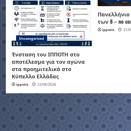
a
Πανελλήνιο
t
των 8 – no con
i
ippotis
21/0
Uncategorized
o
Ένσταση του ΙΠΠΟΤΗ στο
n
αποτέλεσμα για τον αγώνα
στα προημιτελικά στο
Κύπελλο Ελλάδας
ippotis
22/06/2026