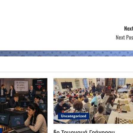
Next
Next Pos
Uncategorized
6ο Τουρνουά Γρήγορου