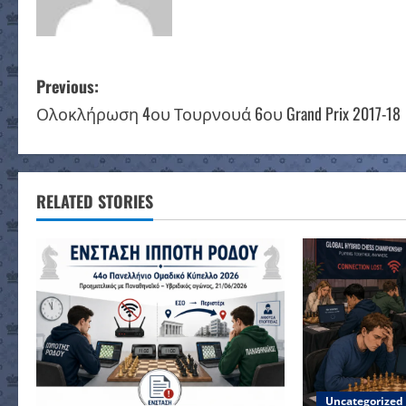
P
Previous:
Ολοκλήρωση 4ου Τουρνουά 6ου Grand Prix 2017-18
o
s
t
RELATED STORIES
n
a
v
i
g
Uncategorized