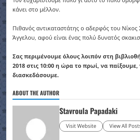
Τον ευχαριστούμε πολύ γι αυτό το πολύ όμορφο
κάνει στο μέλλον.
Πιθανός αντικαταστάτης ο αδερφός του Νίκος 
Άγγελου, αφού είναι ένας πολύ δυνατός σκακι
Σας περιμένουμε όλους λοιπόν στη βιβλιοθ
2018 στις 10:00 η ώρα το πρωί, να παίξουμ
διασκεδάσουμε.
ABOUT THE AUTHOR
Stavroula Papadaki
Visit Website
View All Post