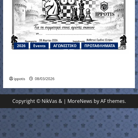
2026
Events
ΑΓΩΝΙΣΤΙΚΟ
ΠΡΩΤΑΘΛΗΜΑΤΑ
Μαθητικό Ομαδικό Πρωτάθλημα 12-νήσου
2026
ippotis
08/03/2026
Copyright © NikVas &
|
MoreNews
by AF themes.