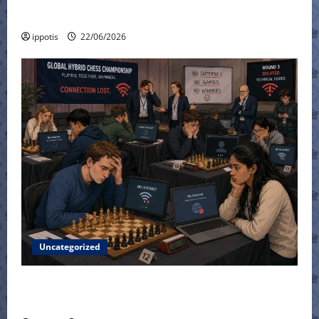
Κύπελλο Ελλάδας
ippotis
22/06/2026
Uncategorized
Πανελλήνιο Κύπελλο – φάση των 8 – no
connection !!!