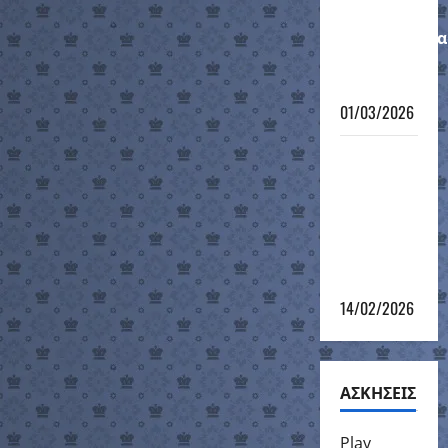
Ατομικό
Πρωτάθλημα
12-νήσου
2026
01/03/2026
4ο
Σκακιστικό
τουρνουά
του 12ου
Grand Prix
2025-26
14/02/2026
ΑΣΚΗΣΕΙΣ
Play