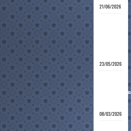
21/06/2026
6ο
Τουρνουά
Γρήγορου
Σκακιού
Τμημάτων
Υποδομής
23/05/2026
Μαθητικό
Ομαδικό
Πρωτάθλημα
12-νήσου
2026
08/03/2026
Μαθητικό