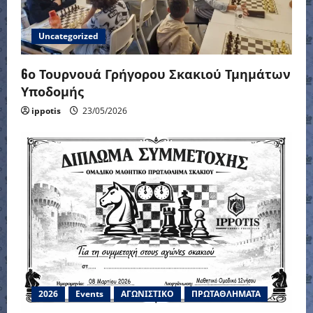
Uncategorized
6ο Τουρνουά Γρήγορου Σκακιού Τμημάτων
Υποδομής
ippotis
23/05/2026
2026
Events
ΑΓΩΝΙΣΤΙΚΟ
ΠΡΩΤΑΘΛΗΜΑΤΑ