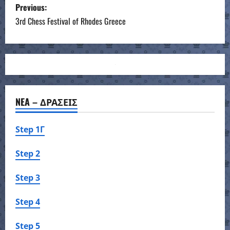
P
Previous:
o
3rd Chess Festival of Rhodes Greece
s
t
n
NEA – ΔΡΑΣΕΙΣ
a
v
Step 1Γ
i
Step 2
g
Step 3
a
Step 4
t
Step 5