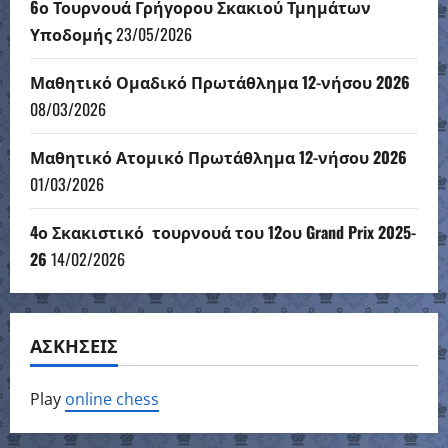
6ο Τουρνουά Γρήγορου Σκακιού Τμημάτων
Υποδομής
23/05/2026
Μαθητικό Ομαδικό Πρωτάθλημα 12-νήσου 2026
08/03/2026
Μαθητικό Ατομικό Πρωτάθλημα 12-νήσου 2026
01/03/2026
4ο Σκακιστικό τουρνουά του 12ου Grand Prix 2025-
26
14/02/2026
ΑΣΚΗΣΕΙΣ
Play
online chess