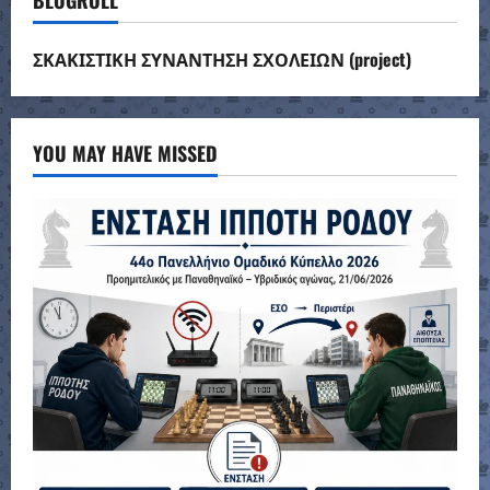
ΣΚΑΚΙΣΤΙΚΗ ΣΥΝΑΝΤΗΣΗ ΣΧΟΛΕΙΩΝ (project)
YOU MAY HAVE MISSED