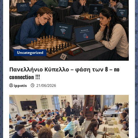
Uncategorized
Πανελλήνιο Κύπελλο – φάση των 8 – no
connection !!!
ippotis
21/06/2026