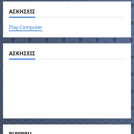
ΑΣΚΗΣΕΙΣ
Play Computer
ΑΣΚΗΣΕΙΣ
BLOGROLL