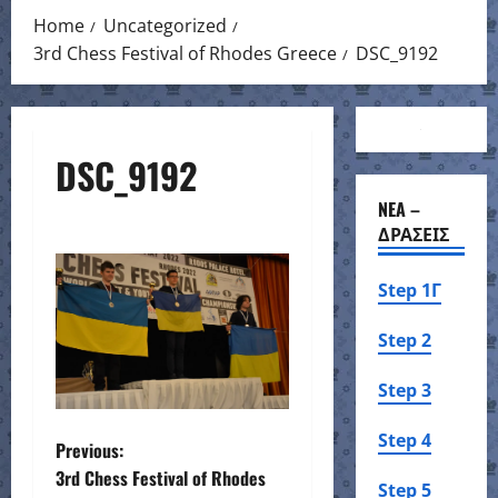
Home
Uncategorized
3rd Chess Festival of Rhodes Greece
DSC_9192
DSC_9192
NEA –
ΔΡΑΣΕΙΣ
Step 1Γ
Step 2
Step 3
Step 4
P
Previous:
3rd Chess Festival of Rhodes
Step 5