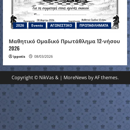
2026
Events
ΑΓΩΝΙΣΤΙΚΟ
ΠΡΩΤΑΘΛΗΜΑΤΑ
Μαθητικό Ομαδικό Πρωτάθλημα 12-νήσου
2026
ippotis
08/03/2026
Copyright © NikVas &
|
MoreNews
by AF themes.