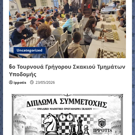
Uncategorized
6ο Τουρνουά Γρήγορου Σκακιού Τμημάτων
Υποδομής
ippotis
23/05/2026