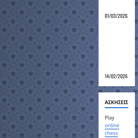
12-νήσου
2026
01/03/2026
4ο
Σκακιστικό
τουρνουά
του 12ου
Grand Prix
2025-26
14/02/2026
ΑΣΚΗΣΕΙΣ
Play
online
chess