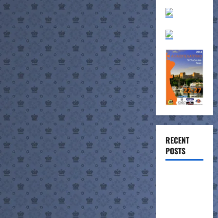
o
n
RECENT
POSTS
Ένσταση
του
ΙΠΠΟΤΗ
στο