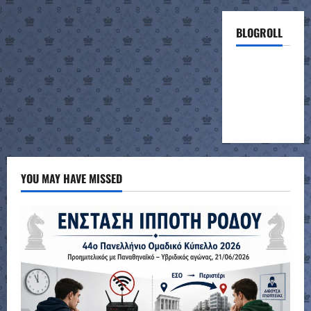
BLOGROLL
ΣΚΑΚΙΣΤΙΚΗ
ΣΥΝΑΝΤΗΣΗ
ΣΧΟΛΕΙΩΝ
(project)
YOU MAY HAVE MISSED