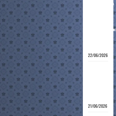
αποτέλεσμα
για τον
αγώνα
στα
προημιτελικ
στο
Κύπελλο
Ελλάδας
22/06/2026
Πανελλήνιο
Κύπελλο
– φάση
των 8 – no
connection
!!!
21/06/2026