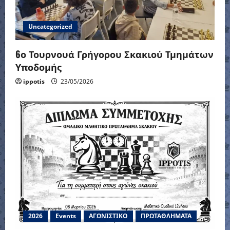
Uncategorized
6ο Τουρνουά Γρήγορου Σκακιού Τμημάτων
Υποδομής
ippotis
23/05/2026
2026
Events
ΑΓΩΝΙΣΤΙΚΟ
ΠΡΩΤΑΘΛΗΜΑΤΑ