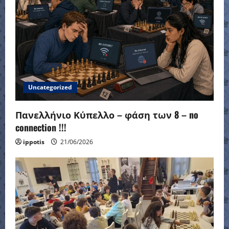
Uncategorized
Πανελλήνιο Κύπελλο – φάση των 8 – no
connection !!!
ippotis
21/06/2026