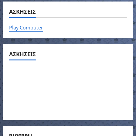
ΑΣΚΗΣΕΙΣ
Play Computer
ΑΣΚΗΣΕΙΣ
BLOGROLL