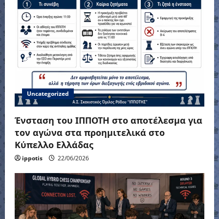
Uncategorized
Ένσταση του ΙΠΠΟΤΗ στο αποτέλεσμα για
τον αγώνα στα προημιτελικά στο
Κύπελλο Ελλάδας
ippotis
22/06/2026