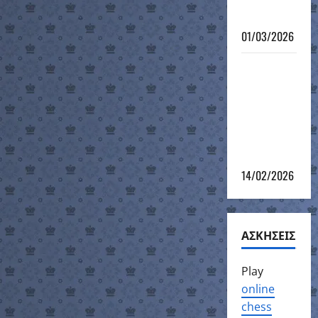
12-νήσου
2026
01/03/2026
4ο
Σκακιστικό
τουρνουά
του 12ου
Grand Prix
2025-26
14/02/2026
ΑΣΚΗΣΕΙΣ
Play
online
chess