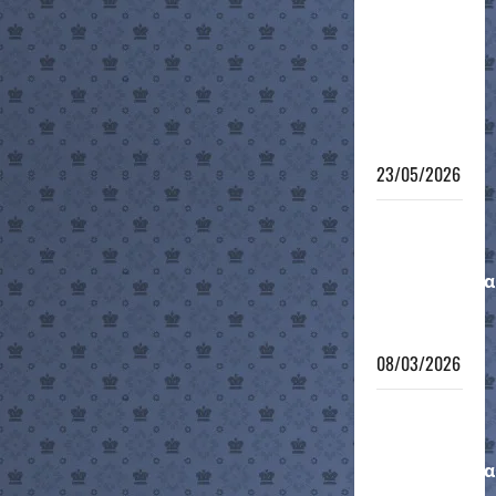
6ο
Τουρνουά
Γρήγορου
Σκακιού
Τμημάτων
Υποδομής
23/05/2026
Μαθητικό
Ομαδικό
Πρωτάθλημα
12-νήσου
2026
08/03/2026
Μαθητικό
Ατομικό
Πρωτάθλημα