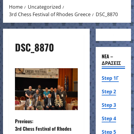
Home
Uncategorized
3rd Chess Festival of Rhodes Greece
DSC_8870
DSC_8870
NEA –
ΔΡΑΣΕΙΣ
Step 1Γ
Step 2
Step 3
Step 4
P
Previous:
3rd Chess Festival of Rhodes
Step 5