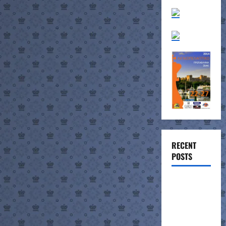
o
n
RECENT
POSTS
Ένσταση
του
ΙΠΠΟΤΗ
στο