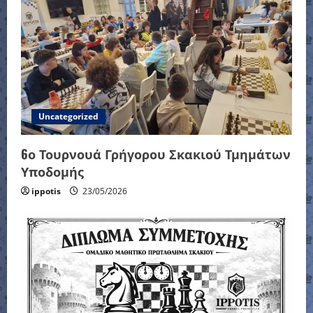
Uncategorized
6ο Τουρνουά Γρήγορου Σκακιού Τμημάτων
Υποδομής
ippotis
23/05/2026