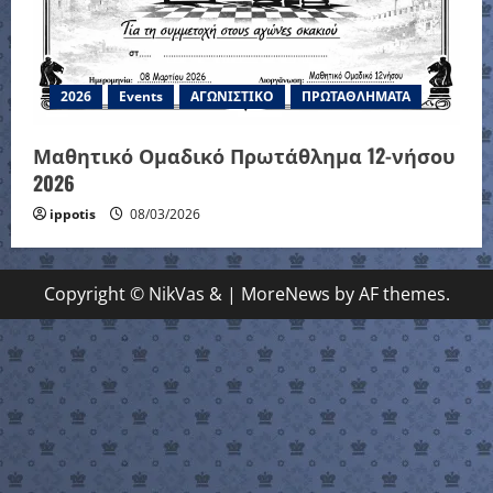
2026
Events
ΑΓΩΝΙΣΤΙΚΟ
ΠΡΩΤΑΘΛΗΜΑΤΑ
Μαθητικό Ομαδικό Πρωτάθλημα 12-νήσου
2026
ippotis
08/03/2026
Copyright © NikVas &
|
MoreNews
by AF themes.