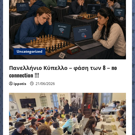
Uncategorized
Πανελλήνιο Κύπελλο – φάση των 8 – no
connection !!!
ippotis
21/06/2026