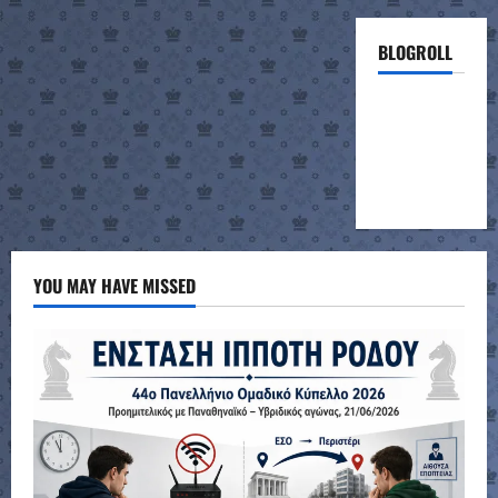
BLOGROLL
ΣΚΑΚΙΣΤΙΚΗ
ΣΥΝΑΝΤΗΣΗ
ΣΧΟΛΕΙΩΝ
(project)
YOU MAY HAVE MISSED