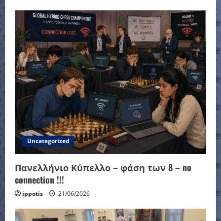
Uncategorized
Πανελλήνιο Κύπελλο – φάση των 8 – no
connection !!!
ippotis
21/06/2026