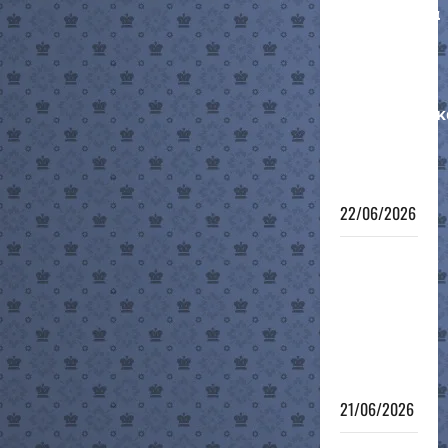
αποτέλεσμα
για τον
αγώνα
στα
προημιτελικ
στο
Κύπελλο
Ελλάδας
22/06/2026
Πανελλήνιο
Κύπελλο
– φάση
των 8 – no
connection
!!!
21/06/2026