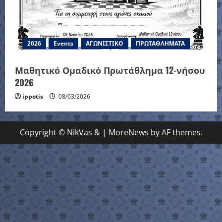
2026
Events
ΑΓΩΝΙΣΤΙΚΟ
ΠΡΩΤΑΘΛΗΜΑΤΑ
Μαθητικό Ομαδικό Πρωτάθλημα 12-νήσου
2026
ippotis
08/03/2026
Copyright © NikVas &
|
MoreNews
by AF themes.