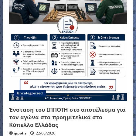
Uncategorized
Ένσταση του ΙΠΠΟΤΗ στο αποτέλεσμα για
τον αγώνα στα προημιτελικά στο
Κύπελλο Ελλάδας
ippotis
22/06/2026