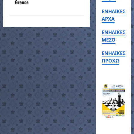
o
Greece
s
ΕΝΗΛΙΚΕΣ
ΑΡΧΑ
t
ΕΝΗΛΙΚΕΣ
n
ΜΕΣΟ
a
ΕΝΗΛΙΚΕΣ
ΠΡΟΧΩ
v
i
g
a
t
i