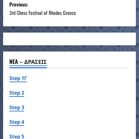
P
Previous:
o
3rd Chess Festival of Rhodes Greece
s
t
n
NEA – ΔΡΑΣΕΙΣ
a
v
Step 1Γ
i
Step 2
g
Step 3
a
Step 4
t
Step 5