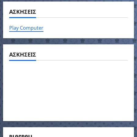
ΑΣΚΗΣΕΙΣ
Play Computer
ΑΣΚΗΣΕΙΣ
BLOGROLL